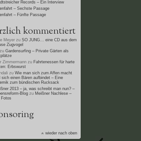
dtstreicher Records – Ein Interview
enfahrt – Sechste Passage
enfahrt – Fünfte Passage
rzlich kommentiert
ne Meyer
zu
SO JUNG… eine CD aus dem
use Zugvogel
zu
Gardensurfing – Private Gärten als
tplätze
rr Zimmermann
zu
Fahrtenessen für harte
ten: Erbswurst
dali
zu
Wie man sich zum Affen macht
 sich einen Bären aufbindet – Eine
lemik zum bündischen Rucksack
ßner 2013 – ja, was schreibt man nun? –
ensreform-Blog
zu
Meißner Nachlese –
 Fotos
onsoring
wieder nach oben