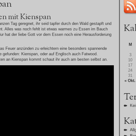
pan
en mit Kienspan
anzen Tag geregnet, ihr seid tapfer durch den Wald gestapft und
Ka
eht. Alles was noch fehlt ist etwas warmes zu Essen im Bauch
ur hat der liebe Gott vor dem Essen noch eine Herausforderung
M
 das Feuer anzünden zu erleichtern eine besonders spannende
e gefunden: Kienspan, oder auf Englisch auch Fatwood.
3
en an Kienspan kommt schaut ihr auch am besten selbst an.
10
17
24
31
« Okt.
Te
Kei
Ka
All
Ber