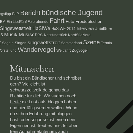
bündische Jugend
Bericht
ngstipp
BdP
Fahrt
Foto
Freideutscher
PBM
Ein Lied/fünf Feierabende
ingewettstreit
HaSiWe
Interview
HaSiWE 2014
Jubiläum
Musik
Musisches
13
Netzfundstück
NordSüdNord
Szene
k
singewettstreit
Segeln
Singen
Sommerfahrt
Termin
Wandervogel
Zugvogel
Vorstellung
Weltfahrt
Mitmachen
Du bist ein Bündischer und schreibst
gern? Vielleicht ist
schwarzzeltvolk.de genau das
Richtige für dich.
Wir suchen noch
Leute
die Lust aufs bloggen haben
und hier tätig werden wollen. Wenn
du schon Erfahrung mit bloggen
hast, oder sogar selbst einen dein
Eigen nennst, freut es uns. Ist aber
kein Aufnahmekriterium, auch