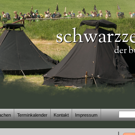
schwarzze
der b
achen
Terminkalender
Kontakt
Impressum