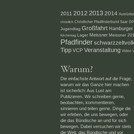
2012
2013
2014
2011
Ausrüstu
Christlicher Pfadfinderbund Saar
D
christlich
Großfahrt
Hamburger S
Jugendtag
Lager
Meissner
Meissner 20
Kirchentag
Pfadfinder
schwarzzeltvol
Veranstaltung
Tipp
VCP
Video
Warum?
Die einfachste Antwort auf die Frage,
warum wir das Ganze hier machen
ist sicherlich: Aus Lust am
Publizieren. Wir schreiben gerne,
beobachten, kommentieren,
sinnieren und teilen gerne. Dinge die
wir erleben, die uns bewegen, oder
die das Bündische an und für sich
bewegen. Dabei versuchen wir stets
die Welt, das Bündische und vor