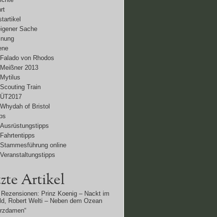
rt
tartikel
eigener Sache
inung
ene
Falado von Rhodos
Meißner 2013
Mytilus
Scouting Train
ÜT2017
Whydah of Bristol
ps
Ausrüstungstipps
Fahrtentipps
Stammesführung online
Veranstaltungstipps
zte Artikel
Rezensionen: Prinz Koenig – Nackt im
d, Robert Welti – Neben dem Ozean
erzdamen“