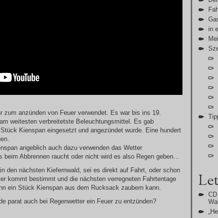
Fah
Gas
in 
Me
Sz
ur zum anzünden von Feuer verwendet. Es war bis ins 19.
Tip
 am weitesten verbreitetste Beleuchtungsmittel. Es gab
n Stück Kienspan eingesetzt und angezündet wurde. Eine hundert
gen.
enspan angeblich auch dazu verwenden das Wetter
 beim Abbrennen raucht oder nicht wird es also Regen geben…
in den nächsten Kiefernwald, sei es direkt auf Fahrt, oder schon
Let
nter kommt bestimmt und die nächsten verregneten Fahrtentage
dann ein Stück Kienspan aus dem Rucksack zaubern kann.
CD 
de parat auch bei Regenwetter ein Feuer zu entzünden?
Wal
„H