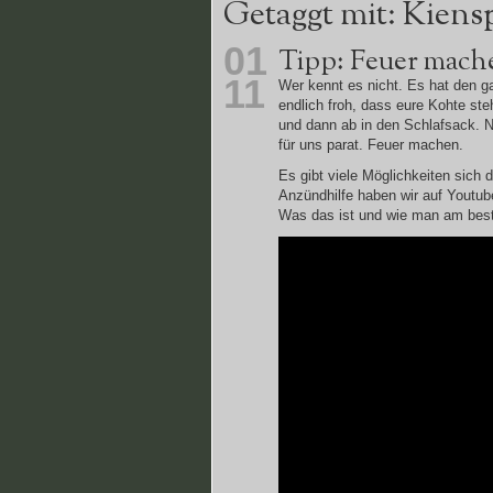
Getaggt mit: Kiens
01
Tipp: Feuer mach
11
Wer kennt es nicht. Es hat den g
endlich froh, dass eure Kohte st
und dann ab in den Schlafsack. N
für uns parat. Feuer machen.
Es gibt viele Möglichkeiten sich
Anzündhilfe haben wir auf Youtub
Was das ist und wie man am best