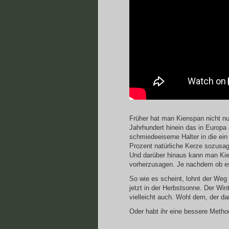
Früher hat man Kienspan nicht n
Jahrhundert hinein das in Europa
schmiedeeiserne Halter in die ei
Prozent natürliche Kerze sozusa
Und darüber hinaus kann man Ki
vorherzusagen. Je nachdem ob es
So wie es scheint, lohnt der Weg 
jetzt in der Herbstsonne. Der Wi
vielleicht auch. Wohl dem, der 
Oder habt ihr eine bessere Metho