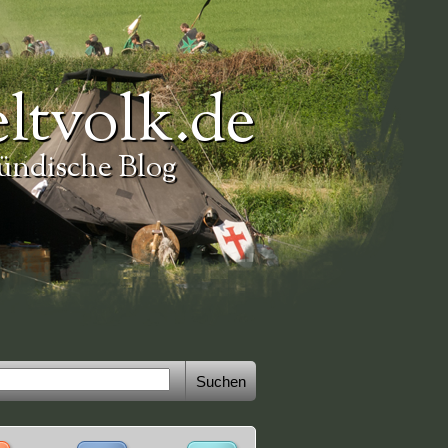
ltvolk.de
ündische Blog