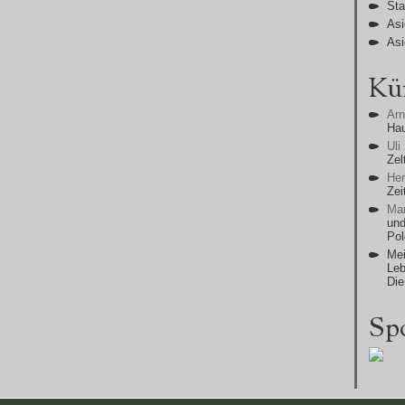
Sta
Asi
Asi
Kü
Ar
Ha
Uli
Zel
He
Zei
Man
und
Po
Mei
Leb
Die
Sp