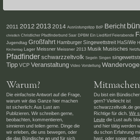
bün
2012
2013
Bericht
2014
2011
Ausrüstungstipp
BdP
F
Christlicher Pfadfinderbund Saar
DPBM
Ein Lied/fünf Feierabende
christlich
Großfahrt
Hamburger Singewettstreit
HaSiWe
Jugendtag
H
Musik
Musisches
Lager
Meissner
Meissner 2013
Netzf
Kirchentag
Pfadfinder
schwarzzeltvolk
singewettstr
Segeln
Singen
Veranstaltung
Wandervoge
Tipp
VCP
Video
Vorstellung
Warum?
Mitmachen
Die einfachste Antwort auf die Frage,
Du bist ein Bündischer
warum wir das Ganze hier machen
gern? Vielleicht ist
ist sicherlich: Aus Lust am
schwarzzeltvolk.de g
Publizieren. Wir schreiben gerne,
Richtige für dich.
Wir 
beobachten, kommentieren,
Leute
die Lust aufs bl
sinnieren und teilen gerne. Dinge die
und hier tätig werden 
wir erleben, die uns bewegen, oder
du schon Erfahrung mi
die das Bündische an und für sich
hast, oder sogar selbs