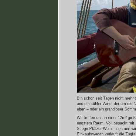
Bin schon seit Tagen nicht mehr
und ein kühler Wind, der um die N
eben – oder ein grandioser Somme
Wir treffen uns in einer 12m²-g
engstem Raum. Voll bepackt mit E
Stiege Pfälzer Wein – nehmen wir 
Einkaufswagen verläuft die Zugfa