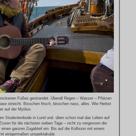
 trockenen Fußes gestrandet. Überall Regen – Wasser – Pfützen
ase streicht. Bisschen frisch, bisschen nass, alles. Wie Herbst
r auf der Mytilus.
roßen Studentenbude in Lund und üben schon mal das Leben auf
ssen für die nächsten sieben Tage – nicht zu vergessen die
einen ganzen Zugabteil ein. Bis auf die Kollision mit einem
hrt einigermaßen unspektakulär.