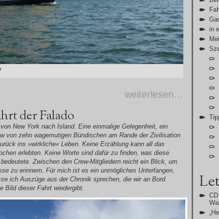
Fah
Gas
in 
Me
Sz
f
weiterlesen…
ahrt der Falado
Tip
 von New York nach Island. Eine einmalige Gelegenheit, ein
rew von zehn wagemutigen Bündischen am Rande der Zivilisation
zurück ins »wirkliche« Leben. Keine Erzählung kann all das
ochen erlebten. Keine Worte sind dafür zu finden, was diese
 bedeutete. Zwischen den Crew-Mitgliedern reicht ein Blick, um
sse zu erinnern. Für mich ist es ein unmögliches Unterfangen,
Let
sse ich Auszüge aus der Chronik sprechen, die wir an Bord
e Bild dieser Fahrt wiedergibt.
CD 
Wal
„H