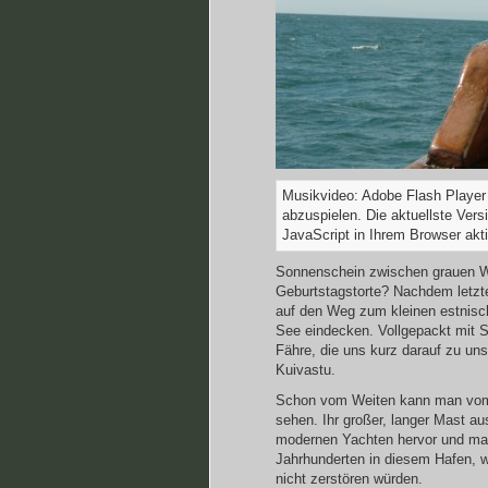
Musikvideo: Adobe Flash Player 
abzuspielen. Die aktuellste Vers
JavaScript in Ihrem Browser aktiv
Sonnenschein zwischen grauen Wo
Geburtstagstorte? Nachdem letzte
auf den Weg zum kleinen estnisch
See eindecken. Vollgepackt mit S
Fähre, die uns kurz darauf zu uns
Kuivastu.
Schon vom Weiten kann man vom 
sehen. Ihr großer, langer Mast au
modernen Yachten hervor und man 
Jahrhunderten in diesem Hafen, w
nicht zerstören würden.