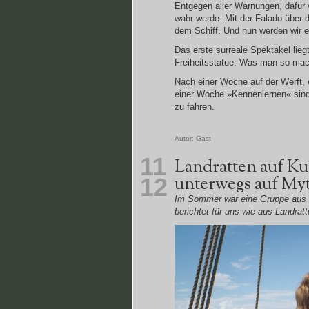
Entgegen aller Warnungen, dafür 
wahr werde: Mit der Falado über d
dem Schiff. Und nun werden wir 
Das erste surreale Spektakel lieg
Freiheitsstatue. Was man so ma
Nach einer Woche auf der Werft, 
einer Woche »Kennenlernen« sind 
zu fahren.
Autor:
Gast
11
Landratten auf Ku
unterwegs auf Myt
12
Im Sommer war eine Gruppe aus
berichtet für uns wie aus Landra