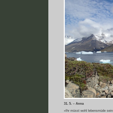
31. 5. – Anna
»Ihr müsst wohl lebensmüde sein 