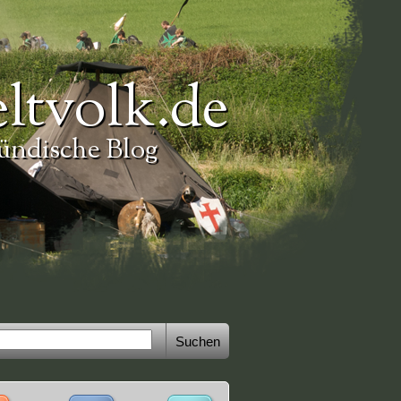
ltvolk.de
ündische Blog