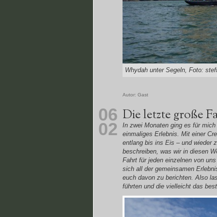
Whydah unter Segeln, Foto: stef
Autor:
Gast
06
Die letzte große F
02
In zwei Monaten ging es für mich
einmaliges Erlebnis. Mit einer C
entlang bis ins Eis – und wieder 
beschreiben, was wir in diesen W
Fahrt für jeden einzelnen von uns
sich all der gemeinsamen Erlebni
euch davon zu berichten. Also la
führten und die vielleicht das best