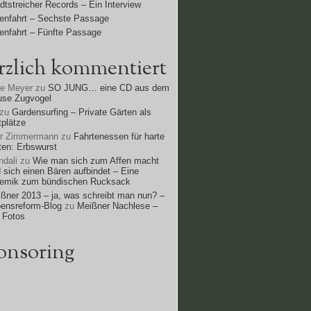
dtstreicher Records – Ein Interview
enfahrt – Sechste Passage
enfahrt – Fünfte Passage
rzlich kommentiert
ne Meyer
zu
SO JUNG… eine CD aus dem
use Zugvogel
zu
Gardensurfing – Private Gärten als
tplätze
rr Zimmermann
zu
Fahrtenessen für harte
ten: Erbswurst
dali
zu
Wie man sich zum Affen macht
 sich einen Bären aufbindet – Eine
lemik zum bündischen Rucksack
ßner 2013 – ja, was schreibt man nun? –
ensreform-Blog
zu
Meißner Nachlese –
 Fotos
onsoring