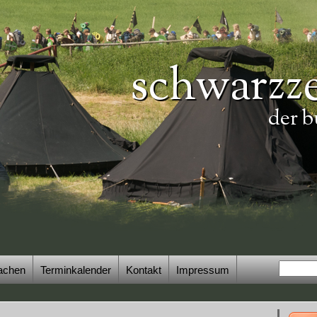
schwarzze
der b
achen
Terminkalender
Kontakt
Impressum