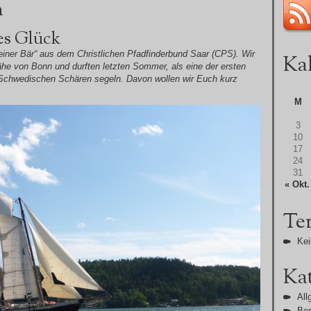
n
es Glück
einer Bär“ aus dem Christlichen Pfadfinderbund Saar (CPS). Wir
Ka
e von Bonn und durften letzten Sommer, als eine der ersten
Schwedischen Schären segeln. Davon wollen wir Euch kurz
M
3
10
17
24
31
« Okt.
Te
Kei
Ka
All
Ber