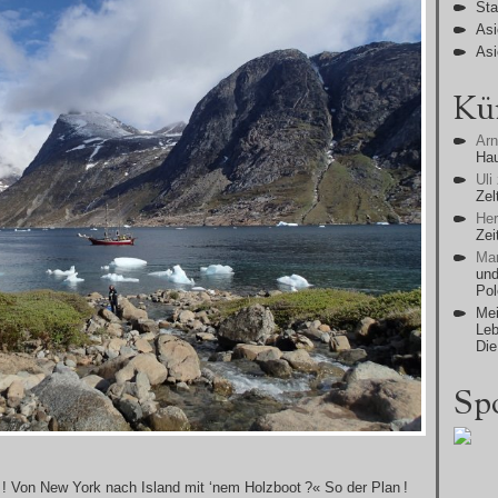
Sta
Asi
Asi
Kü
Ar
Ha
Uli
Zel
He
Zei
Man
und
Po
Mei
Leb
Die
Sp
! Von New York nach Island mit ‘nem Holzboot ?« So der Plan !