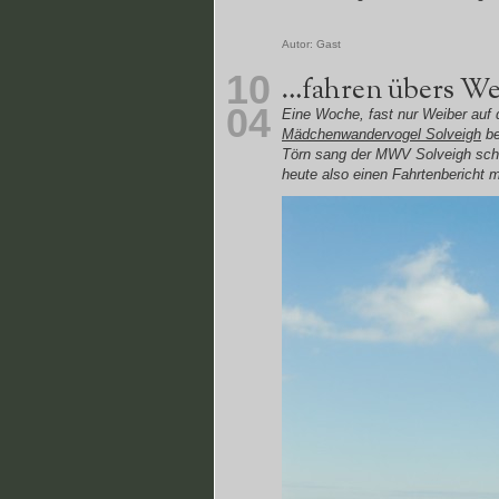
Autor:
Gast
10
…fahren übers We
04
Eine Woche, fast nur Weiber auf
Mädchenwandervogel Solveigh
be
Törn sang der MWV Solveigh sch
heute also einen Fahrtenbericht