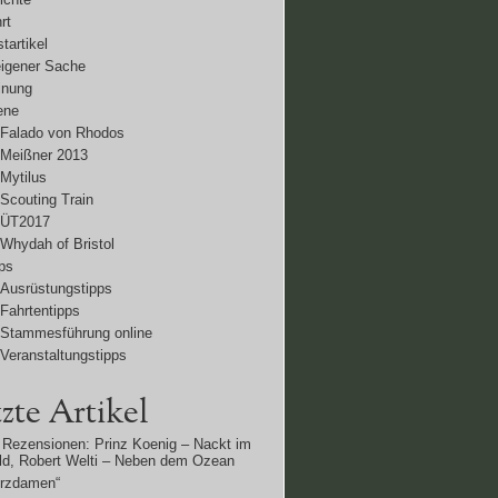
rt
tartikel
eigener Sache
inung
ene
Falado von Rhodos
Meißner 2013
Mytilus
Scouting Train
ÜT2017
Whydah of Bristol
ps
Ausrüstungstipps
Fahrtentipps
Stammesführung online
Veranstaltungstipps
zte Artikel
Rezensionen: Prinz Koenig – Nackt im
d, Robert Welti – Neben dem Ozean
erzdamen“