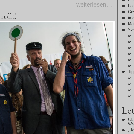
weiterlesen…
Fah
Gas
rollt!
in 
Me
Sz
Tip
Let
CD 
Wal
„H