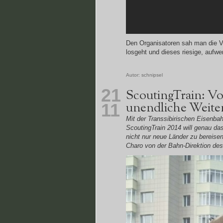
Den Organisatoren sah man die Vo
losgeht und dieses riesige, aufwen
Autor:
schnipsel
21
ScoutingTrain: Von
unendliche Weite
11
Mit der Transsibirischen Eisenb
ScoutingTrain 2014 will genau das
nicht nur neue Länder zu bereise
Charo von der Bahn-Direktion des 