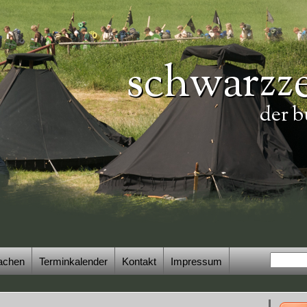
schwarzze
der b
achen
Terminkalender
Kontakt
Impressum