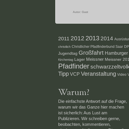
Autor:
Gast
2012
2013
2014
2011
Ausrüstu
Christlicher Pfadfinderbund Saar
D
christlich
Großfahrt
Hamburger S
Jugendtag
Lager
Meissner
Meissner 20
Kirchentag
Pfadfinder
schwarzzeltvol
Veranstaltung
Tipp
VCP
Video
Warum?
Die einfachste Antwort auf die Frage,
warum wir das Ganze hier machen
ist sicherlich: Aus Lust am
Publizieren. Wir schreiben gerne,
beobachten, kommentieren,