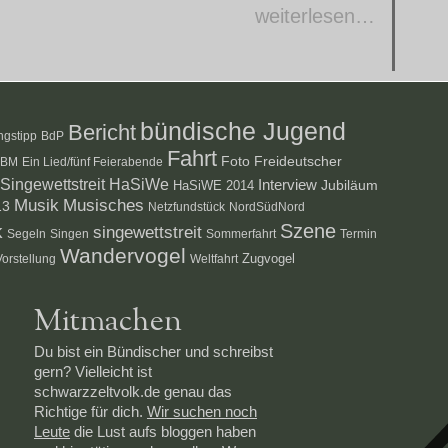
weiterlesen…
bündische Jugend
Bericht
ngstipp
BdP
Fahrt
Foto
Freideutscher
PBM
Ein Lied/fünf Feierabende
ingewettstreit
HaSiWe
Interview
HaSiWE 2014
Jubiläum
Musik
Musisches
13
Netzfundstück
NordSüdNord
Szene
k
singewettstreit
Segeln
Singen
Sommerfahrt
Termin
Wandervogel
Zugvogel
Vorstellung
Weltfahrt
Mitmachen
Du bist ein Bündischer und schreibst
gern? Vielleicht ist
schwarzzeltvolk.de genau das
Richtige für dich.
Wir suchen noch
Leute
die Lust aufs bloggen haben