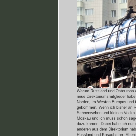
Warum Russland und Osteuropa wu
neue Direktoriumsmitglieder habe
Norden, im Westen Europas und in
gekommen. Wenn ich bisher an R
Schneewehen und kleinen Vodka-Di
Moskau und ich muss schon sagen,
dazu kamen. Dabei habe ich nur e
anderen aus dem Direktorium hab
Russland und Kasachstan. Milen