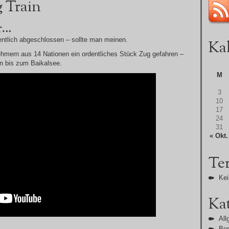
g Train
er…
gentlich abgeschlossen – sollte man meinen.
Ka
nehmern aus 14 Nationen ein ordentliches Stück Zug gefahren –
in bis zum Baikalsee.
M
3
10
17
24
31
« Okt.
Te
Kei
Ka
All
Ber