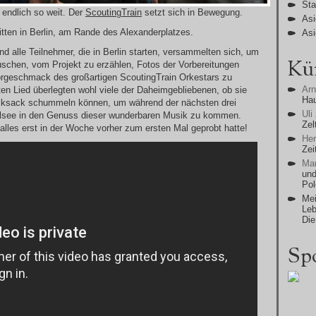
Sta
endlich so weit. Der
ScoutingTrain
setzt sich in Bewegung.
Asi
itten in Berlin, am Rande des Alexanderplatzes.
Asi
nd alle Teilnehmer, die in Berlin starten, versammelten sich, um
Kü
schen, vom Projekt zu erzählen, Fotos der Vorbereitungen
rgeschmack des großartigen ScoutingTrain Orkestars zu
Ar
n Lied überlegten wohl viele der Daheimgebliebenen, ob sie
Ha
ucksack schummeln können, um während der nächsten drei
Uli
see in den Genuss dieser wunderbaren Musik zu kommen.
Zel
les erst in der Woche vorher zum ersten Mal geprobt hatte!
He
Zei
Man
und
Po
Mei
Leb
Die
Sp