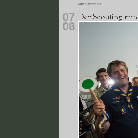
Autor:
schnipsel
07
Der Scoutingtrain 
08