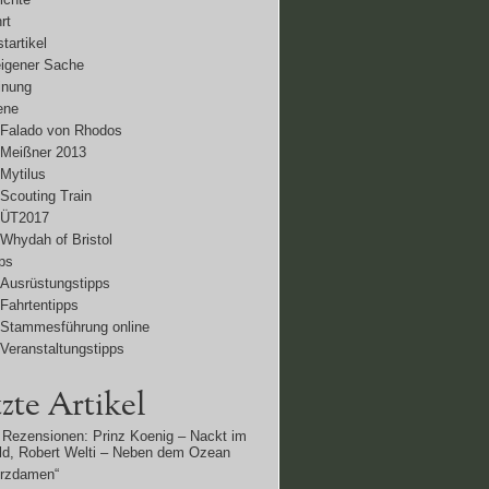
rt
tartikel
eigener Sache
inung
ene
Falado von Rhodos
Meißner 2013
Mytilus
Scouting Train
ÜT2017
Whydah of Bristol
ps
Ausrüstungstipps
Fahrtentipps
Stammesführung online
Veranstaltungstipps
zte Artikel
Rezensionen: Prinz Koenig – Nackt im
d, Robert Welti – Neben dem Ozean
erzdamen“