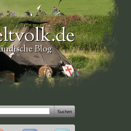
ltvolk.de
ündische Blog