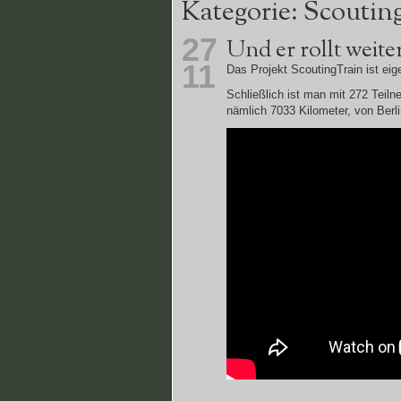
Kategorie: Scoutin
27
Und er rollt weit
11
Das Projekt ScoutingTrain ist ei
Schließlich ist man mit 272 Teil
nämlich 7033 Kilometer, von Berl