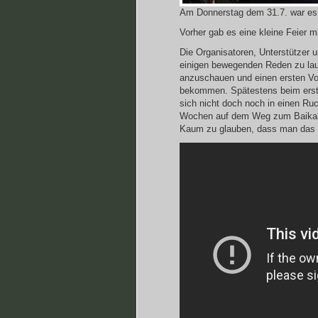
Am Donnerstag dem 31.7. war es 
Vorher gab es eine kleine Feier m
Die Organisatoren, Unterstützer u
einigen bewegenden Reden zu lau
anzuschauen und einen ersten Vo
bekommen. Spätestens beim erste
sich nicht doch noch in einen R
Wochen auf dem Weg zum Baikal
Kaum zu glauben, dass man das al