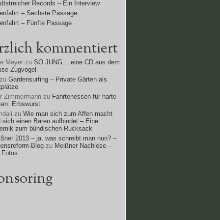
dtstreicher Records – Ein Interview
enfahrt – Sechste Passage
enfahrt – Fünfte Passage
rzlich kommentiert
ne Meyer
zu
SO JUNG… eine CD aus dem
use Zugvogel
zu
Gardensurfing – Private Gärten als
tplätze
rr Zimmermann
zu
Fahrtenessen für harte
ten: Erbswurst
dali
zu
Wie man sich zum Affen macht
 sich einen Bären aufbindet – Eine
lemik zum bündischen Rucksack
ßner 2013 – ja, was schreibt man nun? –
ensreform-Blog
zu
Meißner Nachlese –
 Fotos
onsoring