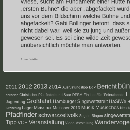
Wiese, sucht am Fundament einer Hütte 
„ersten Bühne“ die aber „abgefackelt wurd
uns vor dem Bildschirm welche Bühne un
abgefackelt? Gabi Bollinger betont, dass 
nicht dabei war, weil sie zu jung und auße
gewesen sei. Es sei eine wilde Zeit gewes
unübersichtlich möchte man antworten.
Autor:
WoHei
bün
2012
2013
Bericht
2014
2011
Ausrüstungstipp
BdP
F
Christlicher Pfadfinderbund Saar
DPBM
Ein Lied/fünf Feierabende
christlich
Großfahrt
Hamburger Singewettstreit
HaSiWe
Jugendtag
H
Musik
Musisches
Lager
Meissner
Meissner 2013
Netzf
Kirchentag
Pfadfinder
schwarzzeltvolk
singewettstr
Segeln
Singen
Veranstaltung
Wandervoge
Tipp
VCP
Video
Vorstellung