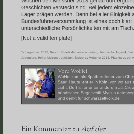
Wochen den Meissner 2013 genau dort ergrün
Geschichten versteckt sind. Bei jedem einzelne
Lager prägen werden. Denn bei aller Einigkeit 
Bundesführerversammlung ist eines doch klar: E
unterschiedliche Persönlichkeiten mit am Tisch
[Not a valid template]
Schlagwörter:
2013
,
Bericht
,
Bundesführerversammlung
,
bündische Jugend
,
Frei
Jugendtag
,
Hoher Meissner
,
Jubiläum
,
Meissner
,
Meissner 2013
,
Pfadfinder
,
schwa
Von:
WoHei
WoHei kam als Spätberufener zum Chris
Saar. Heute lebt er in Köln, von wo aus
zieht. Dort ist er unter anderem als Cre
bündischen Segelschiff Mytilus unterwegs
und denkt für schwarzzeltvolk.de
Ein Kommentar zu
Auf der