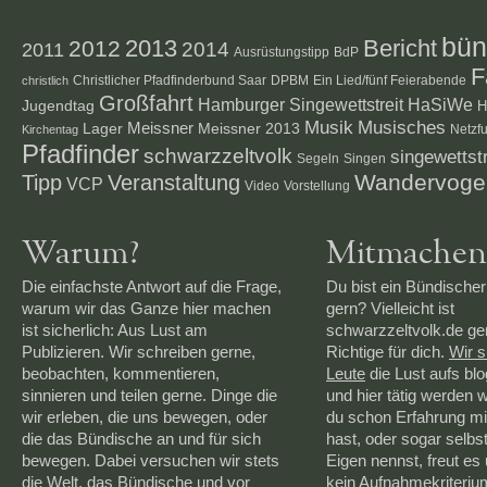
bün
2012
2013
Bericht
2014
2011
Ausrüstungstipp
BdP
F
Christlicher Pfadfinderbund Saar
DPBM
Ein Lied/fünf Feierabende
christlich
Großfahrt
Hamburger Singewettstreit
HaSiWe
Jugendtag
H
Musik
Musisches
Lager
Meissner
Meissner 2013
Netzf
Kirchentag
Pfadfinder
schwarzzeltvolk
singewettstr
Segeln
Singen
Veranstaltung
Wandervoge
Tipp
VCP
Video
Vorstellung
Warum?
Mitmachen
Die einfachste Antwort auf die Frage,
Du bist ein Bündischer
warum wir das Ganze hier machen
gern? Vielleicht ist
ist sicherlich: Aus Lust am
schwarzzeltvolk.de g
Publizieren. Wir schreiben gerne,
Richtige für dich.
Wir 
beobachten, kommentieren,
Leute
die Lust aufs bl
sinnieren und teilen gerne. Dinge die
und hier tätig werden 
wir erleben, die uns bewegen, oder
du schon Erfahrung mi
die das Bündische an und für sich
hast, oder sogar selbs
bewegen. Dabei versuchen wir stets
Eigen nennst, freut es 
die Welt, das Bündische und vor
kein Aufnahmekriteriu