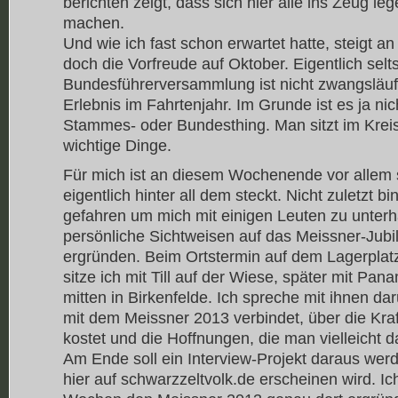
berichten zeigt, dass sich hier alle ins Zeug l
machen.
Und wie ich fast schon erwartet hatte, steigt
doch die Vorfreude auf Oktober. Eigentlich sel
Bundesführerversammlung ist nicht zwangsläu
Erlebnis im Fahrtenjahr. Im Grunde ist es ja nic
Stammes- oder Bundesthing. Man sitzt im Kreis
wichtige Dinge.
Für mich ist an diesem Wochenende vor allem
eigentlich hinter all dem steckt. Nicht zuletzt b
gefahren um mich mit einigen Leuten zu unterh
persönliche Sichtweisen auf das Meissner-Jub
ergründen. Beim Ortstermin auf dem Lagerpla
sitze ich mit Till auf der Wiese, später mit Pan
mitten in Birkenfelde. Ich spreche mit ihnen da
mit dem Meissner 2013 verbindet, über die Kraf
kostet und die Hoffnungen, die man vielleicht d
Am Ende soll ein Interview-Projekt daraus we
hier auf schwarzzeltvolk.de erscheinen wird. Ic