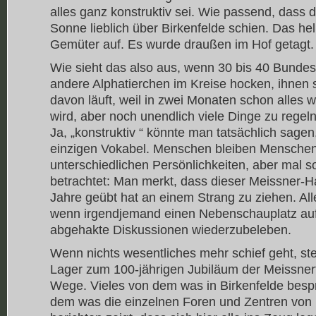
alles ganz konstruktiv sei. Wie passend, das
Sonne lieblich über Birkenfelde schien. Das hell
Gemüter auf. Es wurde draußen im Hof getagt.
Wie sieht das also aus, wenn 30 bis 40 Bunde
andere Alphatierchen im Kreise hocken, ihnen 
davon läuft, weil in zwei Monaten schon alles 
wird, aber noch unendlich viele Dinge zu regel
Ja, „konstruktiv “ könnte man tatsächlich sage
einzigen Vokabel. Menschen bleiben Menschen, 
unterschiedlichen Persönlichkeiten, aber mal 
betrachtet: Man merkt, dass dieser Meissner-H
Jahre geübt hat an einem Strang zu ziehen. All
wenn irgendjemand einen Nebenschauplatz au
abgehakte Diskussionen wiederzubeleben.
Wenn nichts wesentliches mehr schief geht, st
Lager zum 100-jährigen Jubiläum der Meissner
Wege. Vieles von dem was in Birkenfelde bespr
dem was die einzelnen Foren und Zentren von i