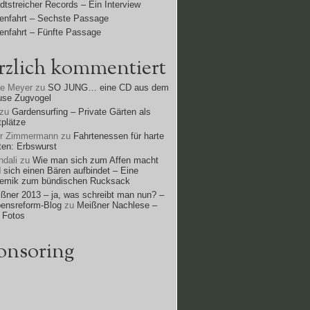
dtstreicher Records – Ein Interview
enfahrt – Sechste Passage
enfahrt – Fünfte Passage
rzlich kommentiert
ne Meyer
zu
SO JUNG… eine CD aus dem
use Zugvogel
zu
Gardensurfing – Private Gärten als
tplätze
rr Zimmermann
zu
Fahrtenessen für harte
ten: Erbswurst
dali
zu
Wie man sich zum Affen macht
 sich einen Bären aufbindet – Eine
lemik zum bündischen Rucksack
ßner 2013 – ja, was schreibt man nun? –
ensreform-Blog
zu
Meißner Nachlese –
 Fotos
onsoring