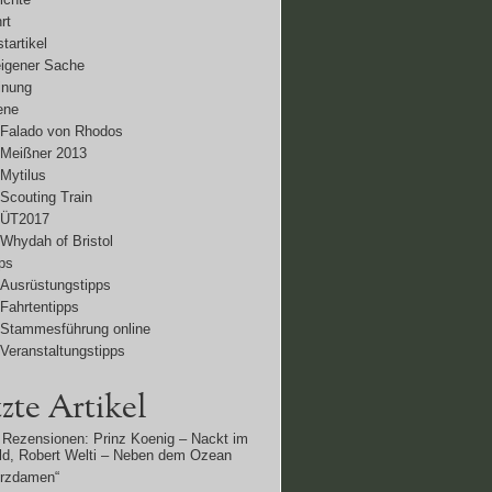
rt
tartikel
eigener Sache
inung
ene
Falado von Rhodos
Meißner 2013
Mytilus
Scouting Train
ÜT2017
Whydah of Bristol
ps
Ausrüstungstipps
Fahrtentipps
Stammesführung online
Veranstaltungstipps
zte Artikel
Rezensionen: Prinz Koenig – Nackt im
d, Robert Welti – Neben dem Ozean
erzdamen“