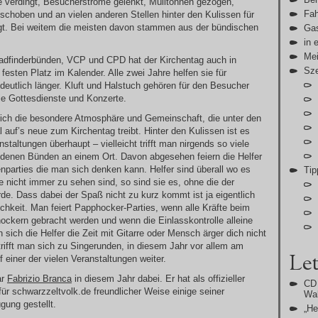
re verdingt, Besucherströme gelenkt, Mülltonnen gezogen,
Fah
choben und an vielen anderen Stellen hinter den Kulissen für
rgt. Bei weitem die meisten davon stammen aus der bündischen
Gas
in 
Me
fadfinderbünden, VCP und CPD hat der Kirchentag auch in
Sz
festen Platz im Kalender. Alle zwei Jahre helfen sie für
deutlich länger. Kluft und Halstuch gehören für den Besucher
e Gottesdienste und Konzerte.
erlich die besondere Atmosphäre und Gemeinschaft, die unter den
l auf’s neue zum Kirchentag treibt. Hinter den Kulissen ist es
staltungen überhaupt – vielleicht trifft man nirgends so viele
edenen Bünden an einem Ort. Davon abgesehen feiern die Helfer
nparties die man sich denken kann. Helfer sind überall wo es
Tip
 nicht immer zu sehen sind, so sind sie es, ohne die der
rde. Dass dabei der Spaß nicht zu kurz kommt ist ja eigentlich
chkeit. Man feiert Papphocker-Parties, wenn alle Kräfte beim
ckern gebracht werden und wenn die Einlasskontrolle alleine
 sich die Helfer die Zeit mit Gitarre oder Mensch ärger dich nicht
rifft man sich zu Singerunden, in diesem Jahr vor allem am
Let
 einer der vielen Veranstaltungen weiter.
ar
Fabrizio Branca
in diesem Jahr dabei. Er hat als offizieller
CD 
 für schwarzzeltvolk.de freundlicher Weise einige seiner
Wal
ung gestellt.
„H