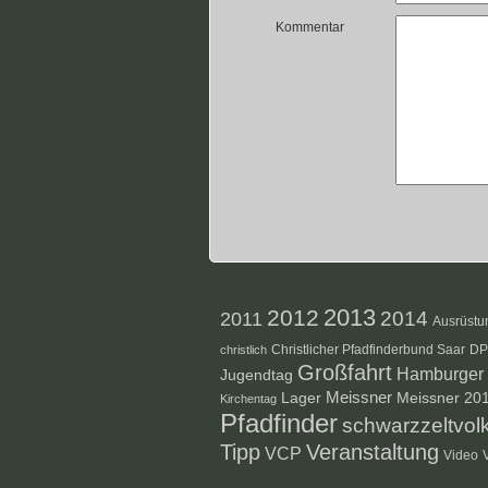
Kommentar
2012
2013
2014
2011
Ausrüstu
Christlicher Pfadfinderbund Saar
D
christlich
Großfahrt
Hamburger S
Jugendtag
Lager
Meissner
Meissner 20
Kirchentag
Pfadfinder
schwarzzeltvol
Veranstaltung
Tipp
VCP
Video