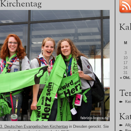
 Kirchentag
Ka
M
3
10
17
24
31
« Okt.
Te
Kei
Ka
All
3. Deutschen Evangelischen Kirchentag
in Dresden gerockt. Sie
Ber