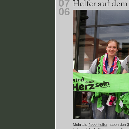
07
Helfer auf dem
06
Mehr als
4500 Helfer
haben den
3