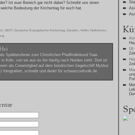
Sta
der? Ist euer Bereich gar nicht dabei? Schreibt uns einen
welche Bedeutung der Kirchentag für euch hat.
Asi
Asi
Kü
ich
,
DEKT
,
Deutscher Evangelischer Kirchentag
,
Dresden
,
Helfer
,
Helferinnen
,
ung
Ar
Ha
Hei
Uli
Zel
ls Spätberufener zum Christlichen Pfadfinderbund Saar.
He
r in Köln, von wo aus es ihn häufig nach Norden zieht. Dort ist
Zei
erem als Crewmitglied auf dem bündischen Segelschiff Mytilus
Man
r fotografiert, schreibt und denkt für schwarzzeltvolk.de
und
Po
Mei
Leb
Die
entar
Sp