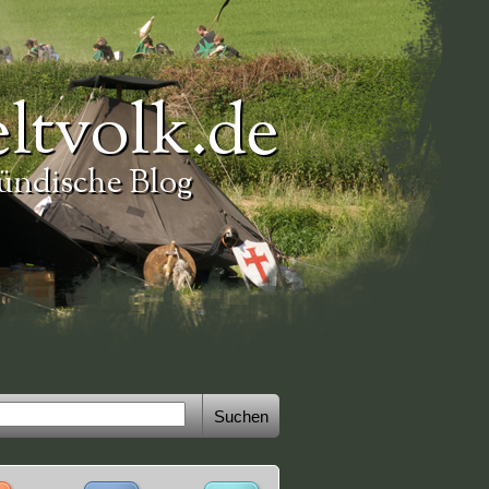
ltvolk.de
ündische Blog