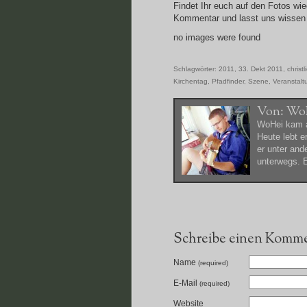
Findet Ihr euch auf den Fotos wie
Kommentar und lasst uns wissen 
no images were found
Schlagwörter:
2011
,
33. Dekt 2011
,
christl
Kirchentag
,
Pfadfinder
,
Szene
,
Veranstalt
Von:
Wo
WoHei kam a
Heute lebt e
er unter and
unterwegs. E
Schreibe einen Komm
Name
(required)
E-Mail
(required)
Website