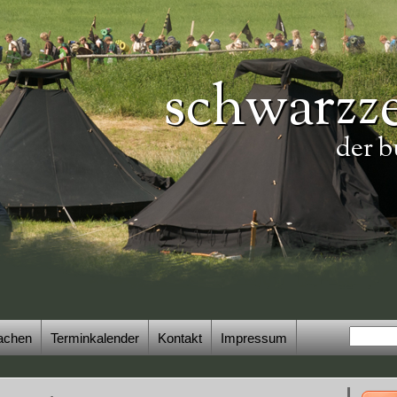
schwarzze
der b
achen
Terminkalender
Kontakt
Impressum