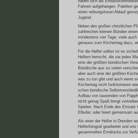
haben sich als Einlasskontrolleu
Fahnen aufgehangen, Paletten ges
einen reibungslosen Ablauf geso
Jugend.
Neben den großen christlichen P
zahlreichen kleinen Bünden einen 
mindestens vier Tage, viele auch 
genauso zum Kirchentag dazu, wi
Für die Helfer selbst ist es sich
Helfern herrscht, die sie jedes Ma
eine der größten bündischen Veran
Bündische aus so vielen verschi
aber auch eine der größten Küche
was zu tun gibt und auch wenn sie
Kirchentag nicht funktionieren wü
schon bündische Selbstverständli
Aufbau von tausenden von Pappho
nicht genug Spaß bringt vertreiben
Spielen. Nach Ende des Einsatz t
Elbufer, oder feiert gemeinsam auf
Als einer der Helfer in Dresden w
Helferfotograf gearbeitet und uns
gesammelten Eindrücke zur Verfüg