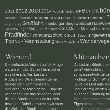
bün
2012
2013
Bericht
2014
2011
Ausrüstungstipp
BdP
F
Christlicher Pfadfinderbund Saar
DPBM
Ein Lied/fünf Feierabende
christlich
Großfahrt
Hamburger Singewettstreit
HaSiWe
Jugendtag
H
Musik
Musisches
Lager
Meissner
Meissner 2013
Netzf
Kirchentag
Pfadfinder
schwarzzeltvolk
singewettstr
Segeln
Singen
Veranstaltung
Wandervoge
Tipp
VCP
Video
Vorstellung
Warum?
Mitmachen
Die einfachste Antwort auf die Frage,
Du bist ein Bündischer
warum wir das Ganze hier machen
gern? Vielleicht ist
ist sicherlich: Aus Lust am
schwarzzeltvolk.de g
Publizieren. Wir schreiben gerne,
Richtige für dich.
Wir 
beobachten, kommentieren,
Leute
die Lust aufs bl
sinnieren und teilen gerne. Dinge die
und hier tätig werden 
wir erleben, die uns bewegen, oder
du schon Erfahrung mi
die das Bündische an und für sich
hast, oder sogar selbs
bewegen. Dabei versuchen wir stets
Eigen nennst, freut es 
die Welt, das Bündische und vor
kein Aufnahmekriteriu