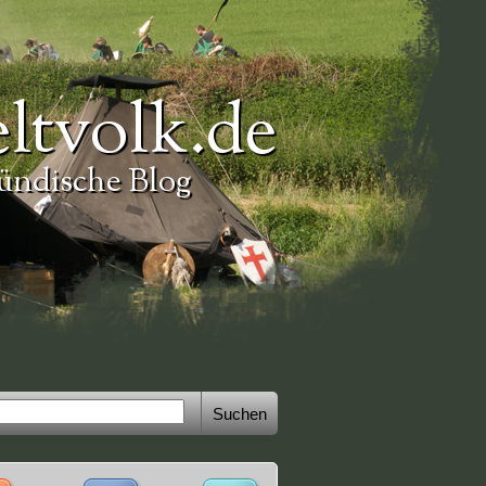
ltvolk.de
ündische Blog