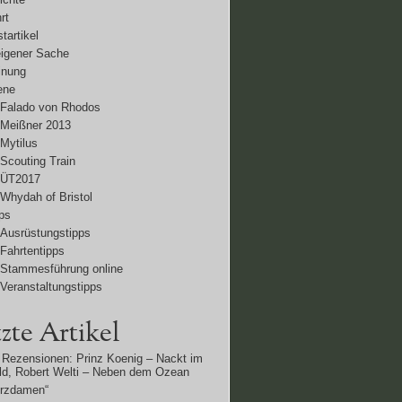
rt
tartikel
eigener Sache
inung
ene
Falado von Rhodos
Meißner 2013
Mytilus
Scouting Train
ÜT2017
Whydah of Bristol
ps
Ausrüstungstipps
Fahrtentipps
Stammesführung online
Veranstaltungstipps
zte Artikel
Rezensionen: Prinz Koenig – Nackt im
d, Robert Welti – Neben dem Ozean
erzdamen“