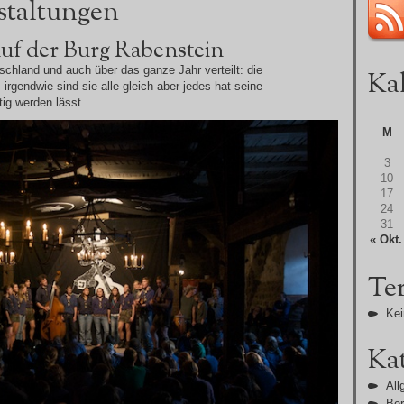
staltungen
auf der Burg Rabenstein
tschland und auch über das ganze Jahr verteilt: die
Ka
irgendwie sind sie alle gleich aber jedes hat seine
ig werden lässt.
M
3
10
17
24
31
« Okt.
Te
Kei
Ka
All
Ber