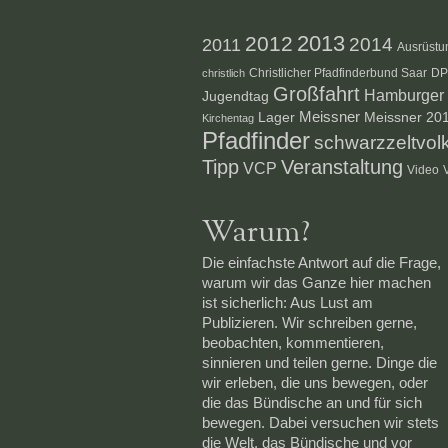
2012
2013
2014
2011
Ausrüstu
Christlicher Pfadfinderbund Saar
D
christlich
Großfahrt
Hamburger S
Jugendtag
Lager
Meissner
Meissner 20
Kirchentag
Pfadfinder
schwarzzeltvol
Veranstaltung
Tipp
VCP
Video
Warum?
Die einfachste Antwort auf die Frage,
warum wir das Ganze hier machen
ist sicherlich: Aus Lust am
Publizieren. Wir schreiben gerne,
beobachten, kommentieren,
sinnieren und teilen gerne. Dinge die
wir erleben, die uns bewegen, oder
die das Bündische an und für sich
bewegen. Dabei versuchen wir stets
die Welt, das Bündische und vor