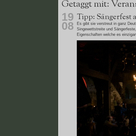
Getaggt mit: Veran
19
Tipp: Sängerfest 
08
Es gibt sie verstreut in ganz Deu
Singewettstreite und Sängerfeste, 
Eigenschaften welche es einzigart