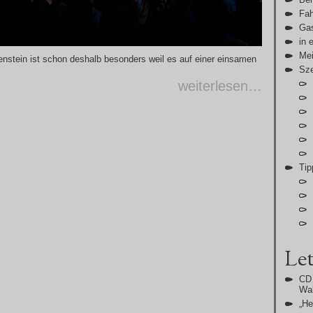
Fah
Gas
in 
Me
nstein ist schon deshalb besonders weil es auf einer einsamen
Sz
weiterlesen…
Tip
Let
CD 
Wal
„H