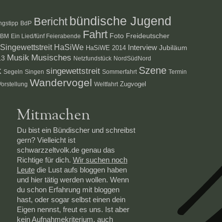
bündische Jugend
Bericht
ngstipp
BdP
Fahrt
Foto
Freideutscher
PBM
Ein Lied/fünf Feierabende
ingewettstreit
HaSiWe
Interview
HaSiWE 2014
Jubiläum
Musik
Musisches
13
Netzfundstück
NordSüdNord
Szene
k
singewettstreit
Segeln
Singen
Sommerfahrt
Termin
Wandervogel
Zugvogel
Vorstellung
Weltfahrt
Mitmachen
Du bist ein Bündischer und schreibst
gern? Vielleicht ist
schwarzzeltvolk.de genau das
Richtige für dich.
Wir suchen noch
Leute
die Lust aufs bloggen haben
und hier tätig werden wollen. Wenn
du schon Erfahrung mit bloggen
hast, oder sogar selbst einen dein
Eigen nennst, freut es uns. Ist aber
kein Aufnahmekriterium, auch