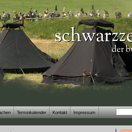
schwarzze
der b
achen
Terminkalender
Kontakt
Impressum