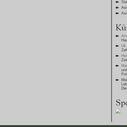
Sta
Asi
Asi
Kü
Ar
Ha
Uli
Zel
He
Zei
Man
und
Po
Mei
Leb
Die
Sp