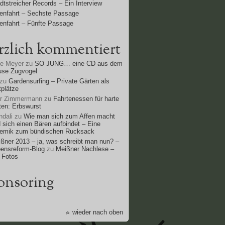
dtstreicher Records – Ein Interview
enfahrt – Sechste Passage
enfahrt – Fünfte Passage
rzlich kommentiert
ne Meyer
zu
SO JUNG… eine CD aus dem
use Zugvogel
zu
Gardensurfing – Private Gärten als
tplätze
rr Zimmermann
zu
Fahrtenessen für harte
ten: Erbswurst
dali
zu
Wie man sich zum Affen macht
 sich einen Bären aufbindet – Eine
lemik zum bündischen Rucksack
ßner 2013 – ja, was schreibt man nun? –
ensreform-Blog
zu
Meißner Nachlese –
 Fotos
onsoring
wieder nach oben