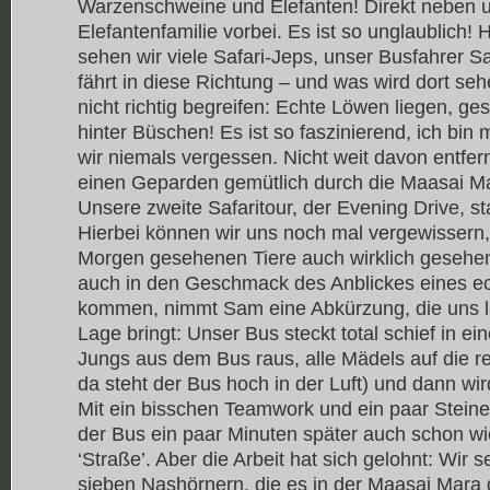
Warzenschweine und Elefanten! Direkt neben u
Elefantenfamilie vorbei. Es ist so unglaublich!
sehen wir viele Safari-Jeps, unser Busfahrer S
fährt in diese Richtung – und was wird dort se
nicht richtig begreifen: Echte Löwen liegen, ge
hinter Büschen! Es ist so faszinierend, ich bin 
wir niemals vergessen. Nicht weit davon entfer
einen Geparden gemütlich durch die Maasai Mar
Unsere zweite Safaritour, der Evening Drive, s
Hierbei können wir uns noch mal vergewissern,
Morgen gesehenen Tiere auch wirklich gesehe
auch in den Geschmack des Anblickes eines e
kommen, nimmt Sam eine Abkürzung, die uns lei
Lage bringt: Unser Bus steckt total schief in ei
Jungs aus dem Bus raus, alle Mädels auf die r
da steht der Bus hoch in der Luft) und dann w
Mit ein bisschen Teamwork und ein paar Steine
der Bus ein paar Minuten später auch schon wie
‘Straße’. Aber die Arbeit hat sich gelohnt: Wir 
sieben Nashörnern, die es in der Maasai Mara g