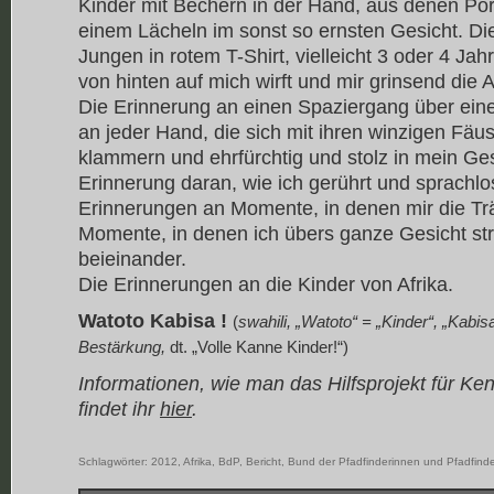
Kinder mit Bechern in der Hand, aus denen Por
einem Lächeln im sonst so ernsten Gesicht. Di
Jungen in rotem T-Shirt, vielleicht 3 oder 4 Jahre
von hinten auf mich wirft und mir grinsend die
Die Erinnerung an einen Spaziergang über eine 
an jeder Hand, die sich mit ihren winzigen Fäu
klammern und ehrfürchtig und stolz in mein Ges
Erinnerung daran, wie ich gerührt und sprachlo
Erinnerungen an Momente, in denen mir die T
Momente, in denen ich übers ganze Gesicht st
beieinander.
Die Erinnerungen an die Kinder von Afrika.
Watoto Kabisa !
(
swahili, „Watoto“ = „Kinder“, „Kabi
Bestärkung,
dt. „Volle Kanne Kinder!“)
Informationen, wie man das Hilfsprojekt für Ke
findet ihr
hier
.
Schlagwörter:
2012
,
Afrika
,
BdP
,
Bericht
,
Bund der Pfadfinderinnen und Pfadfinde