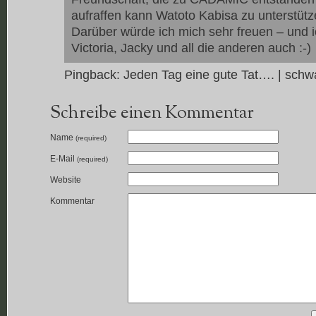
aufraffen kann Watoto Kabisa zu unterstütz
Darüber würde ich mich sehr freuen – und i
Victoria, Jacky und all die anderen auch :-)
Pingback:
Jeden Tag eine gute Tat…. | schwa
Schreibe einen Kommentar
Name
(required)
E-Mail
(required)
Website
Kommentar