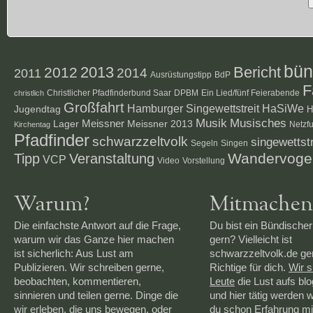
bün
2012
2013
Bericht
2014
2011
Ausrüstungstipp
BdP
F
Christlicher Pfadfinderbund Saar
DPBM
Ein Lied/fünf Feierabende
christlich
Großfahrt
Hamburger Singewettstreit
HaSiWe
Jugendtag
H
Musik
Musisches
Lager
Meissner
Meissner 2013
Netzf
Kirchentag
Pfadfinder
schwarzzeltvolk
singewettstr
Segeln
Singen
Veranstaltung
Wandervoge
Tipp
VCP
Video
Vorstellung
Warum?
Mitmachen
Die einfachste Antwort auf die Frage,
Du bist ein Bündischer
warum wir das Ganze hier machen
gern? Vielleicht ist
ist sicherlich: Aus Lust am
schwarzzeltvolk.de g
Publizieren. Wir schreiben gerne,
Richtige für dich.
Wir 
beobachten, kommentieren,
Leute
die Lust aufs bl
sinnieren und teilen gerne. Dinge die
und hier tätig werden 
wir erleben, die uns bewegen, oder
du schon Erfahrung mi