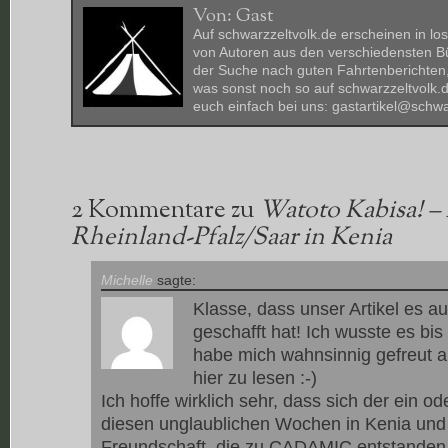
Von:
Gast
Auf schwarzzeltvolk.de erscheinen in los
von Autoren aus den verschiedensten B
der Suche nach guten Fahrtenberichten,
was sonst noch so auf schwarzzeltvolk.
euch einfach bei uns: gastartikel@schwa
2 Kommentare zu
Watoto Kabisa! –
Rheinland-Pfalz/Saar in Kenia
Michelle
sagte:
Klasse, dass unser Artikel es a
geschafft hat! Ich wusste es bi
habe mich wahnsinnig gefreut
hier zu lesen :-)
Ich hoffe wirklich sehr, dass sich der ein o
diesen unglaublichen Wochen in Kenia und
Freundschaft, die zu CADAMIC entstanden is