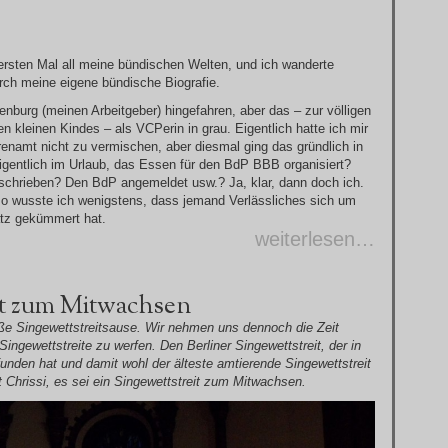
ersten Mal all meine bündischen Welten, und ich wanderte
urch meine eigene bündische Biografie.
nburg (meinen Arbeitgeber) hingefahren, aber das – zur völligen
 kleinen Kindes – als VCPerin in grau. Eigentlich hatte ich mir
enamt nicht zu vermischen, aber diesmal ging das gründlich in
igentlich im Urlaub, das Essen für den BdP BBB organisiert?
eschrieben? Den BdP angemeldet usw.? Ja, klar, dann doch ich.
so wusste ich wenigstens, dass jemand Verlässliches sich um
atz gekümmert hat.
weiterlesen…
it zum Mitwachsen
ße Singewettstreitsause. Wir nehmen uns dennoch die Zeit
Singewettstreite zu werfen. Den Berliner Singewettstreit, der in
unden hat und damit wohl der älteste amtierende Singewettstreit
t Chrissi, es sei ein Singewettstreit zum Mitwachsen.