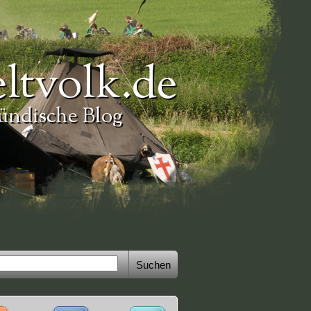
ltvolk.de
ündische Blog