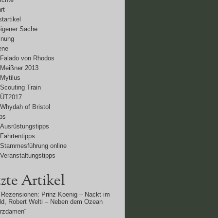
rt
tartikel
eigener Sache
inung
ene
Falado von Rhodos
Meißner 2013
Mytilus
Scouting Train
ÜT2017
Whydah of Bristol
ps
Ausrüstungstipps
Fahrtentipps
Stammesführung online
Veranstaltungstipps
zte Artikel
Rezensionen: Prinz Koenig – Nackt im
d, Robert Welti – Neben dem Ozean
erzdamen“