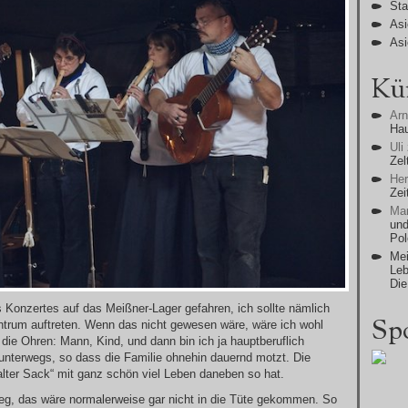
Sta
Asi
Asi
Kü
Ar
Ha
Uli
Zel
He
Zei
Man
und
Po
Mei
Leb
Die
s Konzertes auf das Meißner-Lager gefahren, ich sollte nämlich
Sp
trum auftreten. Wenn das nicht gewesen wäre, wäre ich wohl
m die Ohren: Mann, Kind, und dann bin ich ja hauptberuflich
 unterwegs, so dass die Familie ohnehin dauernd motzt. Die
lter Sack“ mit ganz schön viel Leben daneben so hat.
, das wäre normalerweise gar nicht in die Tüte gekommen. So