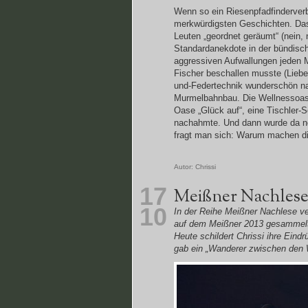
Wenn so ein Riesenpfadfinderver
merkwürdigsten Geschichten. Dass
Leuten „geordnet geräumt“ (nein, n
Standardanekdote in der bündisc
aggressiven Aufwallungen jeden M
Fischer beschallen musste (Liebe 
und-Federtechnik wunderschön n
Murmelbahnbau. Die Wellnessoase
Oase „Glück auf“, eine Tischler-S
nachahmte. Und dann wurde da noc
fragt man sich: Warum machen d
Autor:
Chrissi
17
Meißner Nachlese
10
In der Reihe Meißner Nachlese ve
auf dem Meißner 2013 gesammel
Heute schildert Chrissi ihre Eind
gab ein „Wanderer zwischen den W