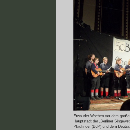
Etwa vier Wochen vor dem großen 
Hauptstadt der „Berliner Singewet
Pfadfinder (BdP) und dem Deutsch