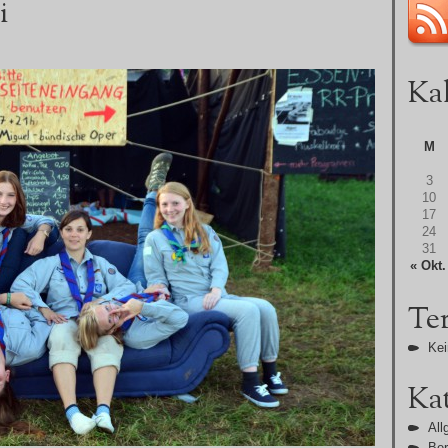
i
Ka
M
3
10
17
24
31
« Okt.
Te
Kei
Ka
All
Ber