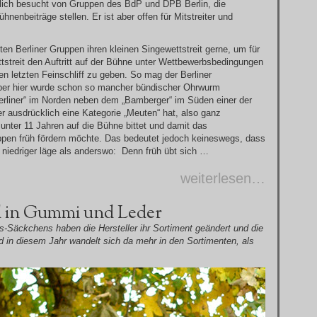
hlich besucht von Gruppen des BdP und DPB Berlin, die
nenbeiträge stellen. Er ist aber offen für Mitstreiter und
ten Berliner Gruppen ihren kleinen Singewettstreit gerne, um für
streit den Auftritt auf der Bühne unter Wettbewerbsbedingungen
n letzten Feinschliff zu geben. So mag der Berliner
 aber hier wurde schon so mancher bündischer Ohrwurm
Berliner“ im Norden neben dem „Bamberger“ im Süden einer der
r ausdrücklich eine Kategorie „Meuten“ hat, also ganz
unter 11 Jahren auf die Bühne bittet und damit das
uppen früh fördern möchte. Das bedeutet jedoch keineswegs, dass
 niedriger läge als anderswo: Denn früh übt sich …
weiterlesen…
 in Gummi und Leder
s-Säckchens haben die Hersteller ihr Sortiment geändert und die
nd in diesem Jahr wandelt sich da mehr in den Sortimenten, als