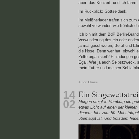
aber: das Konzert, und ich fahre.
Im Rückblick: Gottseidank.
Im Meißnerlager trafen sich zum 
sowohl verwundert wie fröhlich d
Ich bin mit dem BdP Berlin-Brande
Verwunderung des ein oder anderen
ja mal geschworen, Beruf und Ehr
die Hose. Denn wer hat, obwohl e
Zelte organisiert? Einladungen g
Egal. War ja auch Selbstzweck, 
mein Futter und meinen Schlafpl
Autor:
Chrissi
14
Ein Singewettstre
02
Morgen steigt in Hamburg die gro
etwas Licht auf einen der kleinen 
diesem Jahr zum 50. Mal stattgef
überhaupt ist. Und trotzdem finde