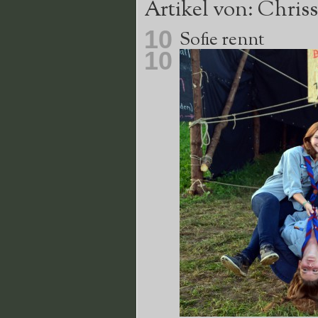
Artikel von: Chriss
10
Sofie rennt
10