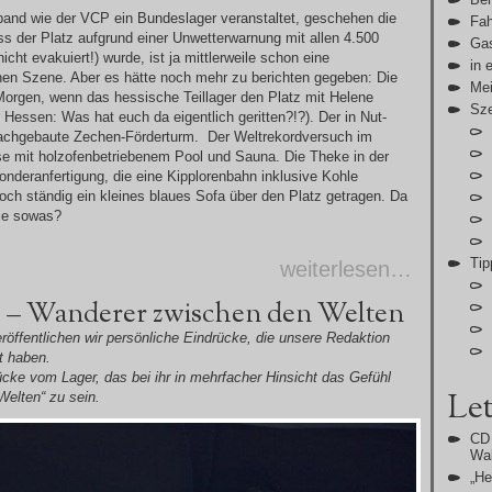
band wie der VCP ein Bundeslager veranstaltet, geschehen die
Fah
 der Platz aufgrund einer Unwetterwarnung mit allen 4.500
Gas
icht evakuiert!) wurde, ist ja mittlerweile schon eine
in 
hen Szene. Aber es hätte noch mehr zu berichten gegeben: Die
Me
orgen, wenn das hessische Teillager den Platz mit Helene
Sz
Hessen: Was hat euch da eigentlich geritten?!?). Der in Nut-
achgebaute Zechen-Förderturm. Der Weltrekordversuch im
 mit holzofenbetriebenem Pool und Sauna. Die Theke in der
onderanfertigung, die eine Kipplorenbahn inklusive Kohle
h ständig ein kleines blaues Sofa über den Platz getragen. Da
ie sowas?
Tip
weiterlesen…
 – Wanderer zwischen den Welten
röffentlichen wir persönliche Eindrücke, die unsere Redaktion
t haben.
rücke vom Lager, das bei ihr in mehrfacher Hinsicht das Gefühl
Let
elten“ zu sein.
CD 
Wal
„H