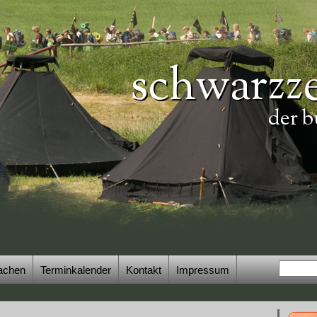
schwarzze
der b
achen
Terminkalender
Kontakt
Impressum