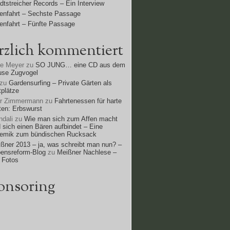
dtstreicher Records – Ein Interview
enfahrt – Sechste Passage
enfahrt – Fünfte Passage
rzlich kommentiert
ne Meyer
zu
SO JUNG… eine CD aus dem
use Zugvogel
zu
Gardensurfing – Private Gärten als
tplätze
rr Zimmermann
zu
Fahrtenessen für harte
ten: Erbswurst
dali
zu
Wie man sich zum Affen macht
 sich einen Bären aufbindet – Eine
lemik zum bündischen Rucksack
ßner 2013 – ja, was schreibt man nun? –
ensreform-Blog
zu
Meißner Nachlese –
 Fotos
onsoring