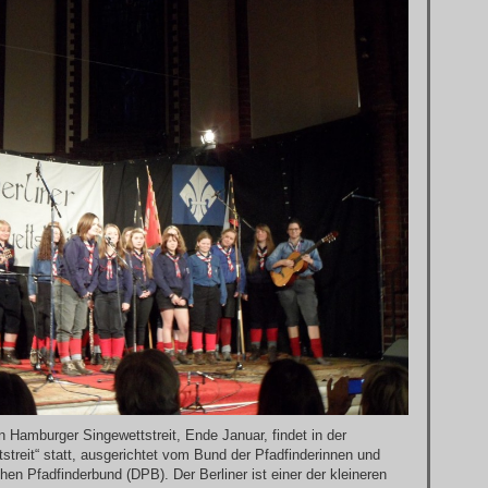
Hamburger Singewettstreit, Ende Januar, findet in der
tstreit“ statt, ausgerichtet vom Bund der Pfadfinderinnen und
en Pfadfinderbund (DPB). Der Berliner ist einer der kleineren