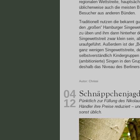
regionalen Wettstreite, hauptsäc
üblicherweise auch die meisten Büh
Besucher aus anderen Bünden.
Traditionell nutzen die bekannt gu
den „großen“ Hamburger Singewett
zu üben und ihm dann hinterher de
Singewettstreit zwar klein sein,
uraufgeführt. Außerdem ist der „
ganz wenigen Singewettstreite, de
selbstverständlich Kindergruppen 
(ambitionierte) Singen in den Gr
deshalb das Niveau des Berliners
Autor:
Chrissi
04
Schnäppchenjagd
12
Pünktlich zur Füllung des Nikolau
Händler ihre Preise reduziert – u
sonst üblich.