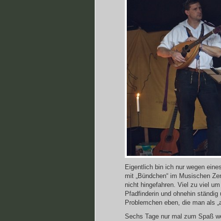
Eigentlich bin ich nur wegen eine
mit „Bündchen“ im Musischen Zen
nicht hingefahren. Viel zu viel u
Pfadfinderin und ohnehin ständig
Problemchen eben, die man als „a
Sechs Tage nur mal zum Spaß weg