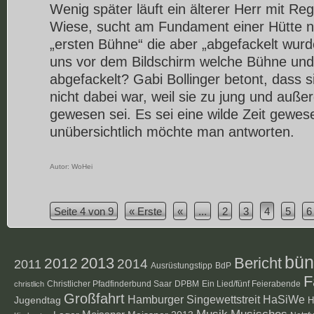
Wenig später läuft ein älterer Herr mit Re
Wiese, sucht am Fundament einer Hütte 
„ersten Bühne“ die aber „abgefackelt wurd
uns vor dem Bildschirm welche Bühne un
abgefackelt? Gabi Bollinger betont, dass 
nicht dabei war, weil sie zu jung und auße
gewesen sei. Es sei eine wilde Zeit gewes
unübersichtlich möchte man antworten.
Autor:
WoHei
Seite 4 von 9
« Erste
«
...
2
3
4
5
6
bün
2012
2013
Bericht
2014
2011
Ausrüstungstipp
BdP
F
Christlicher Pfadfinderbund Saar
DPBM
Ein Lied/fünf Feierabende
christlich
Großfahrt
Hamburger Singewettstreit
HaSiWe
Jugendtag
H