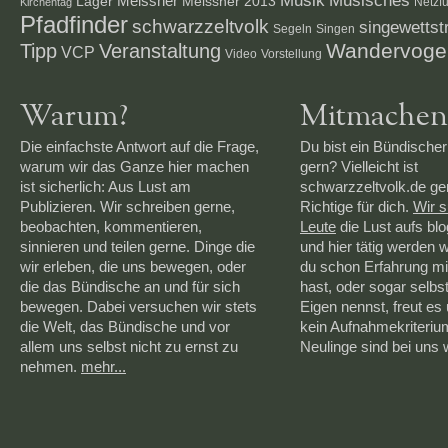
Musik
Musisches
Lager
Meissner
Meissner 2013
Netzf
Kirchentag
Pfadfinder
schwarzzeltvolk
singewettstr
Segeln
Singen
Veranstaltung
Wandervoge
Tipp
VCP
Video
Vorstellung
Warum?
Mitmachen
Die einfachste Antwort auf die Frage,
Du bist ein Bündischer
warum wir das Ganze hier machen
gern? Vielleicht ist
ist sicherlich: Aus Lust am
schwarzzeltvolk.de g
Publizieren. Wir schreiben gerne,
Richtige für dich.
Wir 
beobachten, kommentieren,
Leute
die Lust aufs bl
sinnieren und teilen gerne. Dinge die
und hier tätig werden 
wir erleben, die uns bewegen, oder
du schon Erfahrung mi
die das Bündische an und für sich
hast, oder sogar selbs
bewegen. Dabei versuchen wir stets
Eigen nennst, freut es 
die Welt, das Bündische und vor
kein Aufnahmekriteriu
allem uns selbst nicht zu ernst zu
Neulinge sind bei uns
nehmen.
mehr...