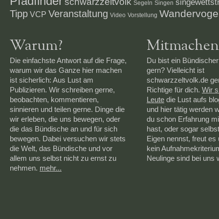
Pfadfinder
schwarzzeltvolk
singewettstr
Segeln
Singen
Veranstaltung
Wandervoge
Tipp
VCP
Video
Vorstellung
Warum?
Mitmachen
Die einfachste Antwort auf die Frage,
Du bist ein Bündischer
warum wir das Ganze hier machen
gern? Vielleicht ist
ist sicherlich: Aus Lust am
schwarzzeltvolk.de g
Publizieren. Wir schreiben gerne,
Richtige für dich.
Wir 
beobachten, kommentieren,
Leute
die Lust aufs bl
sinnieren und teilen gerne. Dinge die
und hier tätig werden 
wir erleben, die uns bewegen, oder
du schon Erfahrung mi
die das Bündische an und für sich
hast, oder sogar selbs
bewegen. Dabei versuchen wir stets
Eigen nennst, freut es 
die Welt, das Bündische und vor
kein Aufnahmekriteriu
allem uns selbst nicht zu ernst zu
Neulinge sind bei uns
nehmen.
mehr...