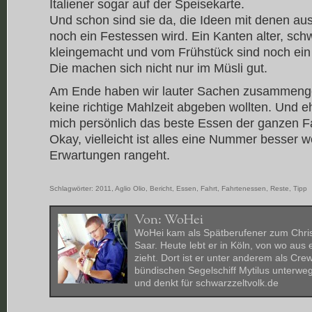
Italiener sogar auf der Speisekarte.
Und schon sind sie da, die Ideen mit denen a
noch ein Festessen wird. Ein Kanten alter, sch
kleingemacht und vom Frühstück sind noch ein
Die machen sich nicht nur im Müsli gut.
Am Ende haben wir lauter Sachen zusammengew
keine richtige Mahlzeit abgeben wollten. Und eh
mich persönlich das beste Essen der ganzen Fa
Okay, vielleicht ist alles eine Nummer besser 
Erwartungen rangeht.
Schlagwörter:
2011
,
Aglio Olio
,
Bericht
,
Essen
,
Fahrt
,
Fahrtenessen
,
Reste
,
Tipp
Von:
WoHei
WoHei kam als Spätberufener zum Chris
Saar. Heute lebt er in Köln, von wo aus
zieht. Dort ist er unter anderem als Cre
bündischen Segelschiff Mytilus unterwegs
und denkt für schwarzzeltvolk.de