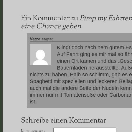
Ein Kommentar zu
Pimp my Fahrten
eine Chance geben
Katze
sagte:
Klingt doch nach nem gutem Es
Auf Fahrt ging es mir mal so ähn
einen Ort kamen und das „Gesch
Bauernladen herausstellte. Auß
nichts zu haben. Halb so schlimm, gab es 
Spaghetti mit speziellen und leckeren Beil
auch mal die andere Seite der Nudeln kenn
immer nur mit Tomatensoße oder Carbonar
ist.
Schreibe einen Kommentar
Name
(required)