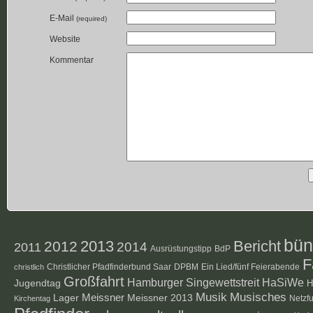
E-Mail
(required)
Website
Kommentar
bün
2012
2013
Bericht
2014
2011
Ausrüstungstipp
BdP
F
Christlicher Pfadfinderbund Saar
DPBM
Ein Lied/fünf Feierabende
christlich
Großfahrt
Hamburger Singewettstreit
HaSiWe
Jugendtag
H
Musik
Musisches
Lager
Meissner
Meissner 2013
Netzf
Kirchentag