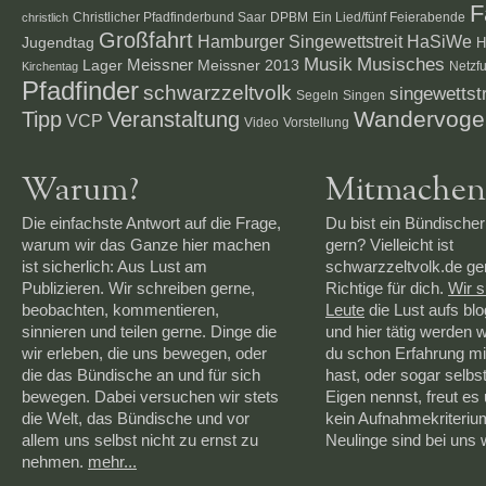
F
Christlicher Pfadfinderbund Saar
DPBM
Ein Lied/fünf Feierabende
christlich
Großfahrt
Hamburger Singewettstreit
HaSiWe
Jugendtag
H
Musik
Musisches
Lager
Meissner
Meissner 2013
Netzf
Kirchentag
Pfadfinder
schwarzzeltvolk
singewettstr
Segeln
Singen
Veranstaltung
Wandervoge
Tipp
VCP
Video
Vorstellung
Warum?
Mitmachen
Die einfachste Antwort auf die Frage,
Du bist ein Bündischer
warum wir das Ganze hier machen
gern? Vielleicht ist
ist sicherlich: Aus Lust am
schwarzzeltvolk.de g
Publizieren. Wir schreiben gerne,
Richtige für dich.
Wir 
beobachten, kommentieren,
Leute
die Lust aufs bl
sinnieren und teilen gerne. Dinge die
und hier tätig werden 
wir erleben, die uns bewegen, oder
du schon Erfahrung mi
die das Bündische an und für sich
hast, oder sogar selbs
bewegen. Dabei versuchen wir stets
Eigen nennst, freut es 
die Welt, das Bündische und vor
kein Aufnahmekriteriu
allem uns selbst nicht zu ernst zu
Neulinge sind bei uns
nehmen.
mehr...