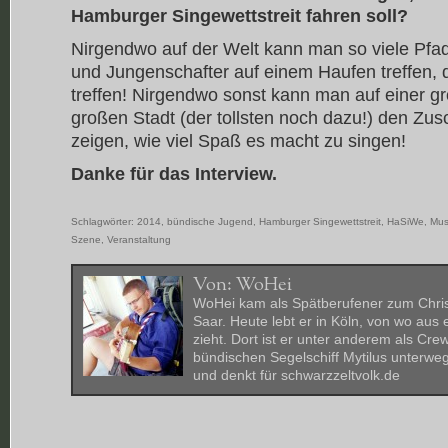
Hamburger Singewettstreit fahren soll?
Nirgendwo auf der Welt kann man so viele Pfa
und Jungenschafter auf einem Haufen treffen, 
treffen! Nirgendwo sonst kann man auf einer g
großen Stadt (der tollsten noch dazu!) den Zus
zeigen, wie viel Spaß es macht zu singen!
Danke für das Interview.
Schlagwörter:
2014
,
bündische Jugend
,
Hamburger Singewettstreit
,
HaSiWe
,
Mus
Szene
,
Veranstaltung
Von:
WoHei
WoHei kam als Spätberufener zum Chris
Saar. Heute lebt er in Köln, von wo aus
zieht. Dort ist er unter anderem als Cre
bündischen Segelschiff Mytilus unterwegs
und denkt für schwarzzeltvolk.de