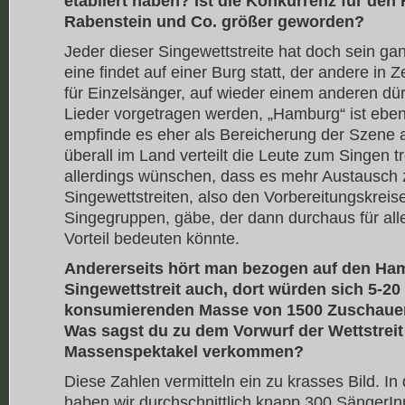
etabliert haben? Ist die Konkurrenz für de
Rabenstein und Co. größer geworden?
Jeder dieser Singewettstreite hat doch sein ga
eine findet auf einer Burg statt, der andere in Zel
für Einzelsänger, auf wieder einem anderen dü
Lieder vorgetragen werden, „Hamburg“ ist eben 
empfinde es eher als Bereicherung der Szene 
überall im Land verteilt die Leute zum Singen t
allerdings wünschen, dass es mehr Austausch
Singewettstreiten, also den Vorbereitungskrei
Singegruppen, gäbe, der dann durchaus für alle
Vorteil bedeuten könnte.
Andererseits hört man bezogen auf den Ha
Singewettstreit auch, dort würden sich 5-20
konsumierenden Masse von 1500 Zuschauer
Was sagst du zu dem Vorwurf der Wettstreit
Massenspektakel verkommen?
Diese Zahlen vermitteln ein zu krasses Bild. In
haben wir durchschnittlich knapp 300 SängerI