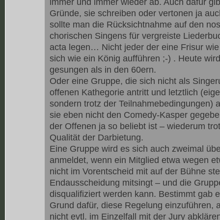
immer und immer wieder ab. Auch dafür gib
Gründe, sie schreiben oder vertonen ja auch
sollte man die Rücksichtnahme auf den nos
chorischen Singens für vergreiste Liederb
acta legen… Nicht jeder der eine Frisur wie
sich wie ein König aufführen ;-) . Heute wi
gesungen als in den 60ern.
Oder eine Gruppe, die sich nicht als Singeru
offenen Kathegorie antritt und letztlich (eig
sondern trotz der Teilnahmebedingungen) ab
sie eben nicht den Comedy-Kasper gegeben
der Offenen ja so beliebt ist – wiederum tro
Qualität der Darbietung.
Eine Gruppe wird es sich auch zweimal über
anmeldet, wenn ein Mitglied etwa wegen et
nicht im Vorentscheid mit auf der Bühne st
Endausscheidung mitsingt – und die Grupp
disqualifiziert werden kann. Bestimmt gab es
Grund dafür, diese Regelung einzuführen,
nicht evtl. im Einzelfall mit der Jury abklä