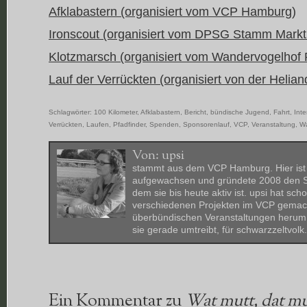
Afklabastern (organisiert vom VCP Hamburg)
Ironscout (organisiert vom DPSG Stamm Markt
Klotzmarsch (organisiert vom Wandervogelhof R
Lauf der Verrückten (organisiert von der Helian
Schlagwörter:
100 Kilometer
,
Afklabastern
,
Bericht
,
bündische Jugend
,
Fahrt
,
Inte
Verrückten
,
Laufen
,
Pfadfinder
,
Spenden
,
Sponsorenlauf
,
VCP
,
Veranstaltung
,
W
Von:
upsi
stammt aus dem VCP Hamburg. Hier ist 
aufgewachsen und gründete 2008 den St
dem sie bis heute aktiv ist. upsi hat sc
verschiedenen Projekten im VCP gemacht
überbündischen Veranstaltungen herum. 
sie gerade umtreibt, für schwarzzeltvolk
Ein Kommentar zu
Wat mutt, dat m