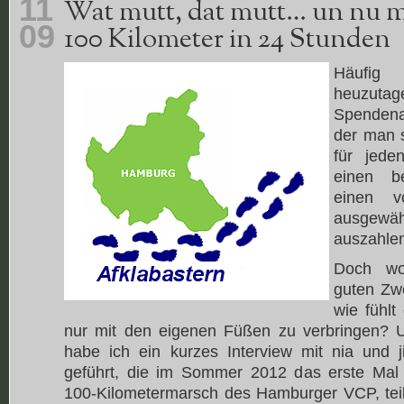
11
Wat mutt, dat mutt… un nu m
09
100 Kilometer in 24 Stunden
Häufig
heuzu
Spendena
der man 
für jede
einen b
einen vo
ausgew
auszahlen
Doch wo
guten Zw
wie fühlt
nur mit den eigenen Füßen zu verbringen? 
habe ich ein kurzes Interview mit nia und
geführt, die im Sommer 2012 das erste Mal
100-Kilometermarsch des Hamburger VCP, te