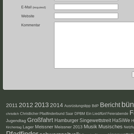
E-Mail
(required)
Website
Kommentar
bün
2012
2013
Bericht
2014
2011
Ausrüstungstipp
BdP
F
Christlicher Pfadfinderbund Saar
DPBM
Ein Lied/fünf Feierabende
christlich
Großfahrt
Hamburger Singewettstreit
HaSiWe
Jugendtag
H
Musik
Musisches
Lager
Meissner
Meissner 2013
Netzf
Kirchentag
Pfadfinder