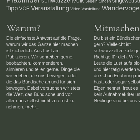
schwarzzeltvolk
singewettstr
Segeln
Singen
Veranstaltung
Wandervoge
Tipp
VCP
Video
Vorstellung
Warum?
Mitmachen
Die einfachste Antwort auf die Frage,
Du bist ein Bündischer
warum wir das Ganze hier machen
gern? Vielleicht ist
ist sicherlich: Aus Lust am
schwarzzeltvolk.de g
Publizieren. Wir schreiben gerne,
Richtige für dich.
Wir 
beobachten, kommentieren,
Leute
die Lust aufs bl
sinnieren und teilen gerne. Dinge die
und hier tätig werden 
wir erleben, die uns bewegen, oder
du schon Erfahrung mi
die das Bündische an und für sich
hast, oder sogar selbs
bewegen. Dabei versuchen wir stets
Eigen nennst, freut es 
die Welt, das Bündische und vor
kein Aufnahmekriteriu
allem uns selbst nicht zu ernst zu
Neulinge sind bei uns
nehmen.
mehr...