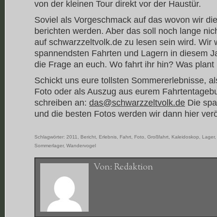
von der kleinen Tour direkt vor der Haustür.
Soviel als Vorgeschmack auf das wovon wir d
berichten werden. Aber das soll noch lange nich
auf schwarzzeltvolk.de zu lesen sein wird. Wir
spannendsten Fahrten und Lagern in diesem Ja
die Frage an euch. Wo fahrt ihr hin? Was plan
Schickt uns eure tollsten Sommererlebnisse, als
Foto oder als Auszug aus eurem Fahrtentagebu
schreiben an:
das@schwarzzeltvolk.de
Die spa
und die besten Fotos werden wir dann hier verö
Schlagwörter:
2011
,
Bericht
,
Erlebnis
,
Fahrt
,
Foto
,
Großfahrt
,
Kaleidoskop
,
Lager
Sommerlager
,
Wandervogel
Von:
Redaktion