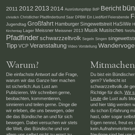
bün
2012
2013
Bericht
2014
2011
Ausrüstungstipp
BdP
F
Christlicher Pfadfinderbund Saar
DPBM
Ein Lied/fünf Feierabende
christlich
Großfahrt
Hamburger Singewettstreit
HaSiWe
Jugendtag
H
Musik
Musisches
Lager
Meissner
Meissner 2013
Netzf
Kirchentag
Pfadfinder
schwarzzeltvolk
singewettstr
Segeln
Singen
Veranstaltung
Wandervoge
Tipp
VCP
Video
Vorstellung
Warum?
Mitmachen
Die einfachste Antwort auf die Frage,
Du bist ein Bündischer
warum wir das Ganze hier machen
gern? Vielleicht ist
ist sicherlich: Aus Lust am
schwarzzeltvolk.de g
Publizieren. Wir schreiben gerne,
Richtige für dich.
Wir 
beobachten, kommentieren,
Leute
die Lust aufs bl
sinnieren und teilen gerne. Dinge die
und hier tätig werden 
wir erleben, die uns bewegen, oder
du schon Erfahrung mi
die das Bündische an und für sich
hast, oder sogar selbs
bewegen. Dabei versuchen wir stets
Eigen nennst, freut es 
die Welt, das Bündische und vor
kein Aufnahmekriteriu
allem uns selbst nicht zu ernst zu
Neulinge sind bei uns