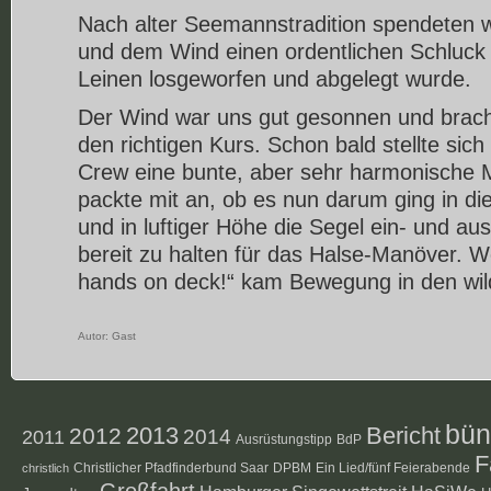
Nach alter Seemannstradition spendeten 
und dem Wind einen ordentlichen Schluck
Leinen losgeworfen und abgelegt wurde.
Der Wind war uns gut gesonnen und bracht
den richtigen Kurs. Schon bald stellte sic
Crew eine bunte, aber sehr harmonische 
packte mit an, ob es nun darum ging in di
und in luftiger Höhe die Segel ein- und au
bereit zu halten für das Halse-Manöver. We
hands on deck!“ kam Bewegung in den wil
Autor:
Gast
bün
2012
2013
Bericht
2014
2011
Ausrüstungstipp
BdP
F
Christlicher Pfadfinderbund Saar
DPBM
Ein Lied/fünf Feierabende
christlich