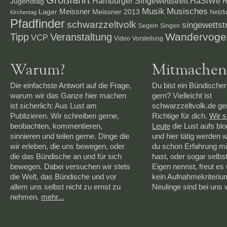
Großfahrt
Hamburger Singewettstreit
HaSiWe
Jugendtag
H
Musik
Musisches
Lager
Meissner
Meissner 2013
Netzf
Kirchentag
Pfadfinder
schwarzzeltvolk
singewettstr
Segeln
Singen
Veranstaltung
Wandervoge
Tipp
VCP
Video
Vorstellung
Warum?
Mitmachen
Die einfachste Antwort auf die Frage,
Du bist ein Bündischer
warum wir das Ganze hier machen
gern? Vielleicht ist
ist sicherlich: Aus Lust am
schwarzzeltvolk.de g
Publizieren. Wir schreiben gerne,
Richtige für dich.
Wir 
beobachten, kommentieren,
Leute
die Lust aufs bl
sinnieren und teilen gerne. Dinge die
und hier tätig werden 
wir erleben, die uns bewegen, oder
du schon Erfahrung mi
die das Bündische an und für sich
hast, oder sogar selbs
bewegen. Dabei versuchen wir stets
Eigen nennst, freut es 
die Welt, das Bündische und vor
kein Aufnahmekriteriu
allem uns selbst nicht zu ernst zu
Neulinge sind bei uns
nehmen.
mehr...