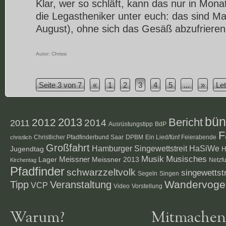
Klar, wer so schläft, kann das nur in Mona
die Legastheniker unter euch: das sind Mai
August), ohne sich das Gesäß abzufrieren
Autor:
Chrissi
Seite 3 von 7
«
1
2
3
4
5
...
»
Let
bün
2012
2013
Bericht
2014
2011
Ausrüstungstipp
BdP
F
Christlicher Pfadfinderbund Saar
DPBM
Ein Lied/fünf Feierabende
christlich
Großfahrt
Hamburger Singewettstreit
HaSiWe
Jugendtag
H
Musik
Musisches
Lager
Meissner
Meissner 2013
Netzf
Kirchentag
Pfadfinder
schwarzzeltvolk
singewettstr
Segeln
Singen
Veranstaltung
Wandervoge
Tipp
VCP
Video
Vorstellung
Warum?
Mitmachen