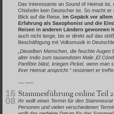
Das Interessante an Sound of Heimat ist,
Chisholm kein Deutscher ist. So macht er 
Blick auf die Reise,
im Gepäck vor allem 
Erfahrung als Saxophonist und die Eind
Reisen in anderen Ländern gewonnen h
auch nicht lange, bis er direkt auf das stö
Beschäftigung mit Volksmusik in Deutschla
„Dieselben Menschen, die feuchte Augen
alter Indio zum tausendsten Male ‚El Cónd
Panflöte bläst, kriegen Pickel, wenn man s
ihrer Heimat anspricht.“
resümiert er treff
Autor:
WoHei
16
Stammesführung online Teil 2
08
Ihr wollt einen Termin für den Stammesrat
Personen und vielen verschiedenen Termi
wollt das perfekte Datum für das Sommer