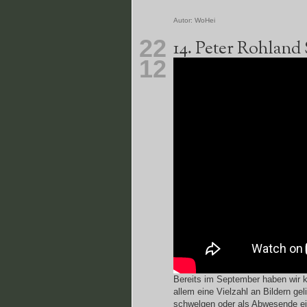
Autor:
WoHei
22
14. Peter Rohland
12
Bereits im September haben wir ku
allem eine Vielzahl an Bildern ge
schwelgen oder als Abwesende ei