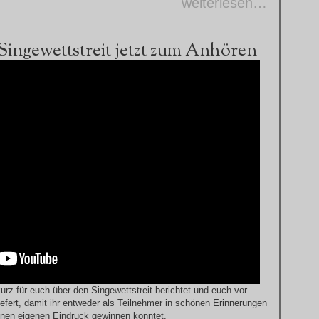
weiterlesen…
 Singewettstreit jetzt zum Anhören
rz für euch über den Singewettstreit berichtet und euch vor
liefert, damit ihr entweder als Teilnehmer in schönen Erinnerungen
nen eigenen Eindruck gewinnen konntet.