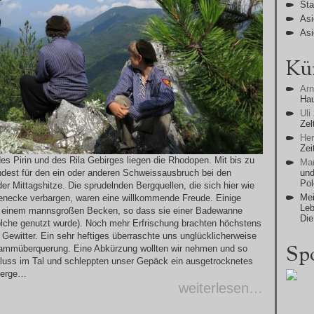
Sta
Asi
Asi
Kü
Ar
Ha
Uli
Zel
He
Zei
es Pirin und des Rila Gebirges liegen die Rhodopen. Mit bis zu
Man
ndest für den ein oder anderen Schweissausbruch bei den
und
Po
r Mittagshitze. Die sprudelnden Bergquellen, die sich hier wie
Mei
raßenecke verbargen, waren eine willkommende Freude. Einige
Leb
it einem mannsgroßen Becken, so dass sie einer Badewanne
Die
solche genutzt wurde). Noch mehr Erfrischung brachten höchstens
Gewitter. Ein sehr heftiges überraschte uns unglücklicherweise
Sp
gkammüberquerung. Eine Abkürzung wollten wir nehmen und so
Fluss im Tal und schleppten unser Gepäck ein ausgetrocknetes
 Berge…
weiterlesen…