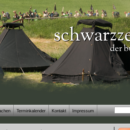
schwarzze
der b
achen
Terminkalender
Kontakt
Impressum