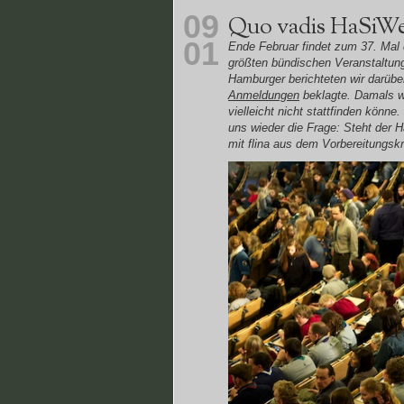
09
Quo vadis HaSiWe 
01
Ende Februar findet zum 37. Mal 
größten bündischen Veranstaltung
Hamburger berichteten wir darüber
Anmeldungen
beklagte. Damals wa
vielleicht nicht stattfinden könn
uns wieder die Frage: Steht der 
mit flina aus dem Vorbereitungskr