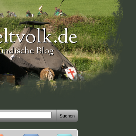
ltvolk.de
ündische Blog