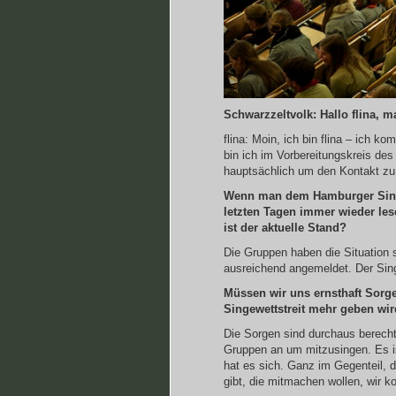
Schwarzzeltvolk: Hallo flina, 
flina: Moin, ich bin flina – ich
bin ich im Vorbereitungskreis d
hauptsächlich um den Kontakt zu
Wenn man dem Hamburger Singew
letzten Tagen immer wieder le
ist der aktuelle Stand?
Die Gruppen haben die Situation 
ausreichend angemeldet. Der Singe
Müssen wir uns ernsthaft Sorg
Singewettstreit mehr geben wi
Die Sorgen sind durchaus berechti
Gruppen an um mitzusingen. Es ist
hat es sich. Ganz im Gegenteil, d
gibt, die mitmachen wollen, wir 