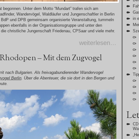
Fah
at begonnen. Unter dem Motto “Mundart” trafen sich am
Gas
finder, Wandervögel, Waldläufer und Jungenschaftler in Berlin
in 
m BdP und DPB gemeinsam organisierte Veranstaltung, tummeln
Me
uppen ebenfalls in der Organisationsgruppe und unter den
die christliche Jungenschaft Friedenau, CPSaar und viele mehr.
Sz
weiterlesen…
 Rhodopen – Mit dem Zugvogel
t nach Bulgarien. Als freivagabundierender Wandervogel
Tip
vogel Berlin
. Über die Abenteuer, die sie dort in den Bergen und
eute.
Let
CD 
Wal
„H