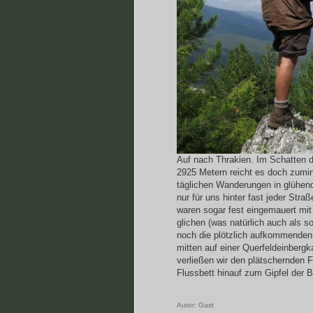
Auf nach Thrakien. Im Schatten d
2925 Metern reicht es doch zumi
täglichen Wanderungen in glühende
nur für uns hinter fast jeder St
waren sogar fest eingemauert m
glichen (was natürlich auch als 
noch die plötzlich aufkommenden 
mitten auf einer Querfeldeinber
verließen wir den plätschernden 
Flussbett hinauf zum Gipfel der
Autor:
Gast