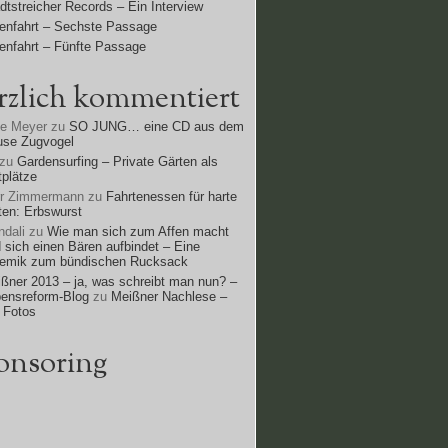
dtstreicher Records – Ein Interview
enfahrt – Sechste Passage
enfahrt – Fünfte Passage
rzlich kommentiert
ne Meyer
zu
SO JUNG… eine CD aus dem
use Zugvogel
zu
Gardensurfing – Private Gärten als
tplätze
rr Zimmermann
zu
Fahrtenessen für harte
ten: Erbswurst
dali
zu
Wie man sich zum Affen macht
 sich einen Bären aufbindet – Eine
lemik zum bündischen Rucksack
ßner 2013 – ja, was schreibt man nun? –
ensreform-Blog
zu
Meißner Nachlese –
 Fotos
onsoring