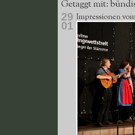
Getaggt mit: bündi
29
Impressionen vom 5
01