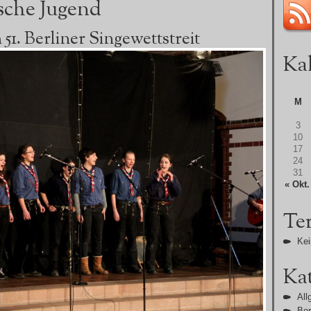
sche Jugend
1. Berliner Singewettstreit
Ka
M
3
10
17
24
31
« Okt.
Te
Kei
Ka
All
Ber