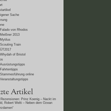
rt
tartikel
eigener Sache
inung
ene
Falado von Rhodos
Meißner 2013
Mytilus
Scouting Train
ÜT2017
Whydah of Bristol
ps
Ausrüstungstipps
Fahrtentipps
Stammesführung online
Veranstaltungstipps
zte Artikel
Rezensionen: Prinz Koenig – Nackt im
d, Robert Welti – Neben dem Ozean
erzdamen“