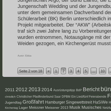
Jungenschaft Wedding und der Jungendb
unter dem gemeinsamen Dachverband der
Schülerarbeit (BK) Berlin unterschiedlich 
Projekt mitgearbeitet. Der “AKW” (Arbeits
traf sich zwei Jahre lang zu Vorbereitung
wurden entnommen, Notausgänge mit der 
Weiden gezogen, ein Kirchengerüst musst
Autor:
Ebba
Seite 2 von 18
«
1
2
3
4
5
...
10
.
bün
2012
2013
Bericht
2014
2011
Ausrüstungstipp
BdP
F
Christlicher Pfadfinderbund Saar
DPBM
Ein Lied/fünf Feierabende
christlich
Großfahrt
Hamburger Singewettstreit
HaSiWe
Jugendtag
H
Musik
Musisches
Lager
Meissner
Meissner 2013
Netzf
Kirchentag