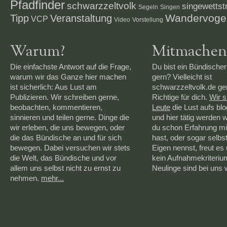
Pfadfinder
schwarzzeltvolk
singewettstr
Segeln
Singen
Veranstaltung
Wandervoge
Tipp
VCP
Video
Vorstellung
Warum?
Mitmachen
Die einfachste Antwort auf die Frage,
Du bist ein Bündischer
warum wir das Ganze hier machen
gern? Vielleicht ist
ist sicherlich: Aus Lust am
schwarzzeltvolk.de g
Publizieren. Wir schreiben gerne,
Richtige für dich.
Wir 
beobachten, kommentieren,
Leute
die Lust aufs bl
sinnieren und teilen gerne. Dinge die
und hier tätig werden 
wir erleben, die uns bewegen, oder
du schon Erfahrung mi
die das Bündische an und für sich
hast, oder sogar selbs
bewegen. Dabei versuchen wir stets
Eigen nennst, freut es 
die Welt, das Bündische und vor
kein Aufnahmekriteriu
allem uns selbst nicht zu ernst zu
Neulinge sind bei uns
nehmen.
mehr...